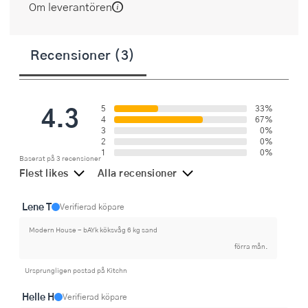
Om leverantören
Recensioner (3)
4.3
5
33%
4
67%
3
0%
2
0%
1
0%
Baserat på 3 recensioner
Flest likes
Alla recensioner
Lene T
Verifierad köpare
Modern House - bAYk köksvåg 6 kg sand
förra mån.
Ursprungligen postad på Kitchn
Helle H
Verifierad köpare