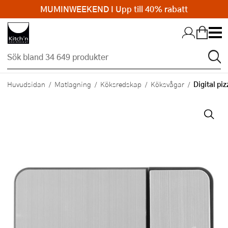
MUMINWEEKEND I Upp till 40% rabatt
Hopp till huvudinnehållet
Digital pi
Huvudsidan
Matlagning
Köksredskap
Köksvågar