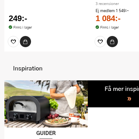
3 recensioner
Ej medlem
1 549:-
249:-
1 084:-
Finns i lager
Finns i lager
Inspiration
Få mer inspi
»
GUIDER