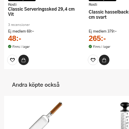
Rosti
Rosti
Classic Serveringssked 29,4 cm
Classic hasselbackskärare 20,5
Vit
cm svart
3 recensioner
Ej medlem
69:-
Ej medlem
379:-
48:-
265:-
Finns i lager
Finns i lager
Andra köpte också