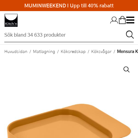
MUMINWEEKEND I Upp till 40% rabatt
Hopp till huvudinnehållet
Mensura K
Huvudsidan
Matlagning
Köksredskap
Köksvågar