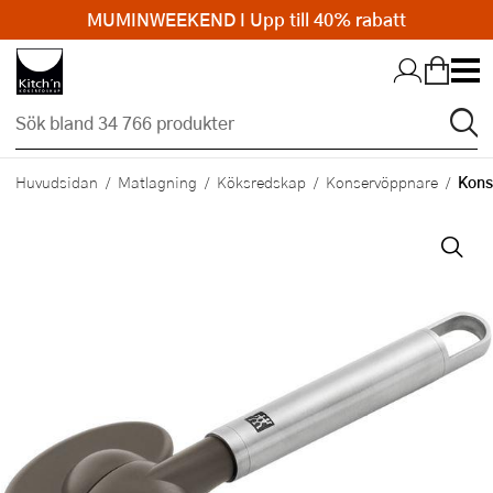
MUMINWEEKEND I Upp till 40% rabatt
Hopp till huvudinnehållet
Kons
Huvudsidan
Matlagning
Köksredskap
Konservöppnare