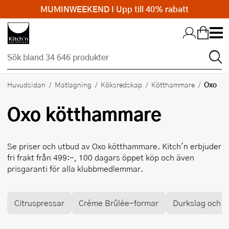
MUMINWEEKEND I Upp till 40% rabatt
Hopp till huvudinnehållet
Oxo
Huvudsidan
Matlagning
Köksredskap
Kötthammare
Oxo
kötthammare
Se priser och utbud av
Oxo
kötthammare. Kitch'n erbjuder
fri frakt från 499:-, 100 dagars öppet köp och även
prisgaranti för alla klubbmedlemmar.
Citruspressar
Créme Brûlée-formar
Durkslag och si