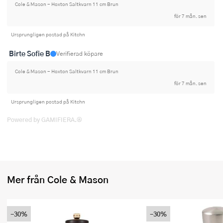
Cole & Mason - Hoxton Saltkvarn 11 cm Brun
Ugnsformar
för 7 mån. sen
Vispar
Ursprungligen postad på Kitchn
Vitlökspressar
Birte Sofie B
Verifierad köpare
Cole & Mason - Hoxton Saltkvarn 11 cm Brun
Ångkokare och ånginsatser
för 7 mån. sen
Äggdelare
Ursprungligen postad på Kitchn
Övriga köksredskap
Powered by GAMIFIERA.®
Mer från Cole & Mason
-30%
-30%