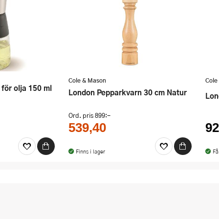
Cole & Mason
Cole
London Pepparkvarn 30 cm Natur
Lo
Ord. pris
899:-
539,40
92
Finns i lager
Få