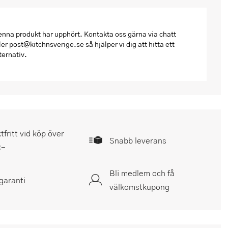
nna produkt har upphört. Kontakta oss gärna via chatt
ler post@kitchnsverige.se så hjälper vi dig att hitta ett
ternativ.
tfritt vid köp över
Snabb leverans
:-
Bli medlem och få
garanti
välkomstkupong