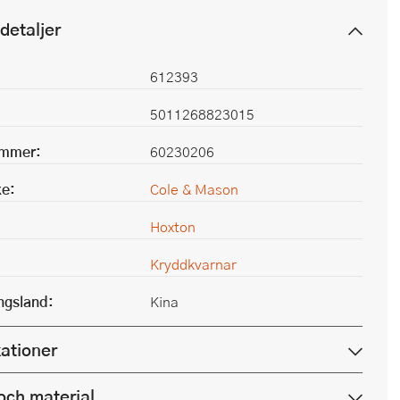
detaljer
612393
5011268823015
ummer:
60230206
e:
Cole & Mason
Hoxton
Kryddkvarnar
ingsland:
Kina
kationer
och material