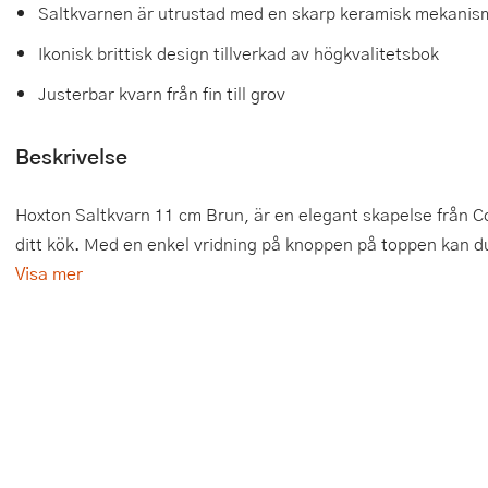
Saltkvarnen är utrustad med en skarp keramisk mekanism
Tårtdekorationer
Smörgåsgrillar och bordsgrillar
Nötknäckare
Tygpåsar
Ikonisk brittisk design tillverkad av högkvalitetsbok
Ätbara tårtdekorationer
Sous vide
Oljeflaska och dressingshaker
Justerbar kvarn från fin till grov
Övriga bakredskap
Stavmixer
Pastamaskiner
Beskrivelse
Stekplatta
Perkulator
Hoxton Saltkvarn 11 cm Brun, är en elegant skapelse från Cole 
Svamptork och frukttork
Pizzaskärare
ditt kök. Med en enkel vridning på knoppen på toppen kan du 
Visa mer
Vakuumförpackare
Pizzaspadar
Vattenkokare
Pizzastenar och pizzastål
Vitvaror
Potatisstötar
Våffeljärn
Pour Over
Äggkokare
Rivjärn