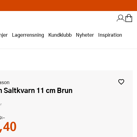
jer
Lagerrensning
Kundklubb
Nyheter
Inspiration
ason
n Saltkvarn 11 cm Brun
r
9:-
,40