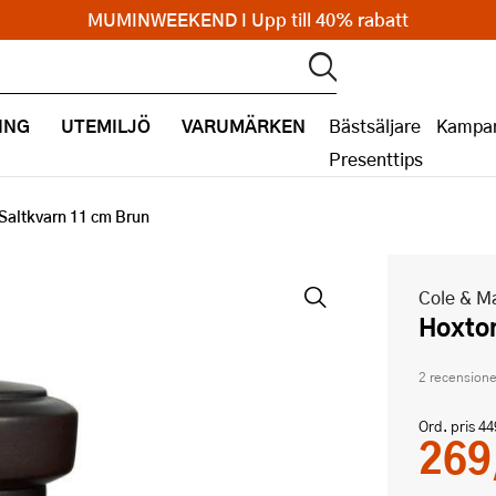
MUMINWEEKEND I Upp till 40% rabatt
ING
UTEMILJÖ
VARUMÄRKEN
Bästsäljare
Kampan
Presenttips
Saltkvarn 11 cm Brun
Cole & M
Hoxto
2 recensione
Ord. pris
44
269