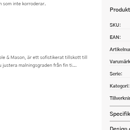
 som inte korroderar.
Produkt
SKU:
EAN:
Artikeln
& Mason, är ett sofistikerat tillskott till
Varumärk
justera malningsgraden från fin ti...
Serie:
Kategori:
Tillverkn
Specifi
Design 