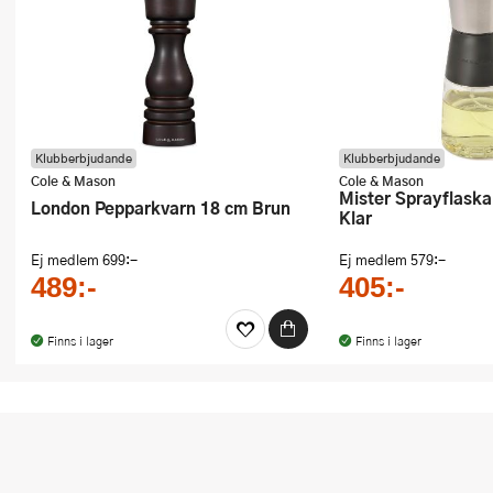
Klubberbjudande
Klubberbjudande
Cole & Mason
Cole & Mason
Mister Sprayflaska för olja 150 ml
London Pepparkvarn 18 cm Brun
Klar
Ej medlem
699:-
Ej medlem
579:-
489:-
405:-
Finns i lager
Finns i lager