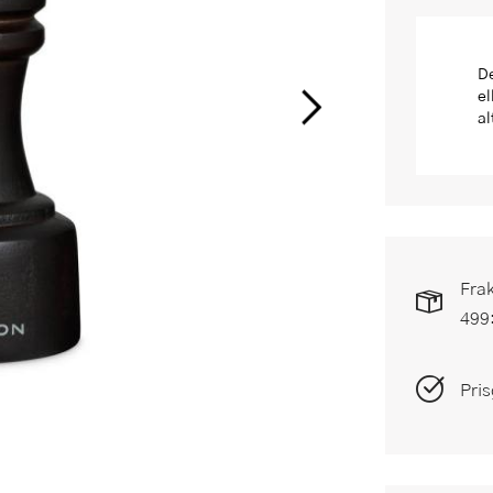
De
el
al
Frak
499
Pris