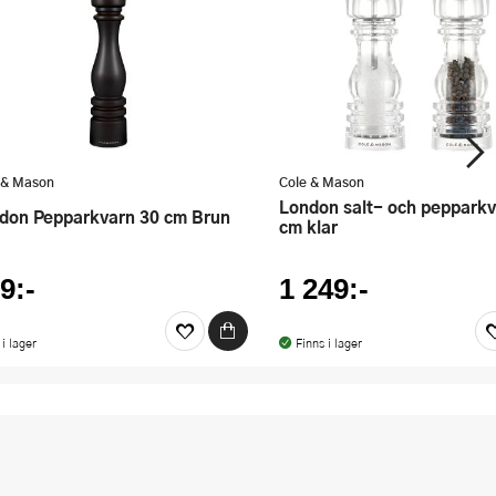
 & Mason
Cole & Mason
London salt- och pepparkvarn 18
ndon Pepparkvarn 30 cm Brun
cm klar
9:-
1 249:-
 i lager
Finns i lager