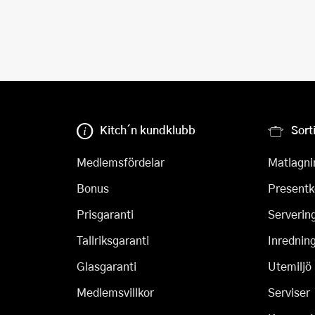
Kitch´n kundklubb
Sort
Medlemsfördelar
Matlagni
Bonus
Presentk
Prisgaranti
Serverin
Tallriksgaranti
Inrednin
Glasgaranti
Utemiljö
Medlemsvillkor
Serviser