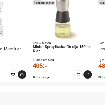
Klubberbjudande
Klub
Cole & Mason
Cole
Mister Sprayflaska för olja 150 ml
n 18 cm klar
Lo
Klar
Ej medlem
579:-
Ej 
405:-
48
Finns i lager
Fi