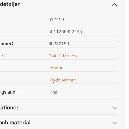
detaljer
612410
5011268822445
ummer:
60230190
e:
Cole & Mason
London
Kryddkvarnar
ingsland:
Kina
kationer
och material