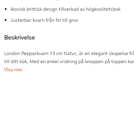
Ikonisk brittisk design tillverkad av högkvalitetsbok
Tårtdekorationer
Smörgåsgrillar och bordsgrillar
Nötknäckare
Tygpåsar
Justerbar kvarn från fin till grov
Ätbara tårtdekorationer
Sous vide
Oljeflaska och dressingshaker
Beskrivelse
Övriga bakredskap
Stavmixer
Pastamaskiner
Stekplatta
Perkulator
London Pepparkvarn 13 cm Natur, är en elegant skapelse från 
till ditt kök. Med en enkel vridning på knoppen på toppen ka
Svamptork och frukttork
Pizzaskärare
Visa mer
Vakuumförpackare
Pizzaspadar
Vattenkokare
Pizzastenar och pizzastål
Vitvaror
Potatisstötar
Våffeljärn
Pour Over
Äggkokare
Rivjärn