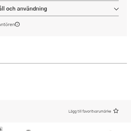
ll och användning
antören
Lägg till favoritvarumärke
%