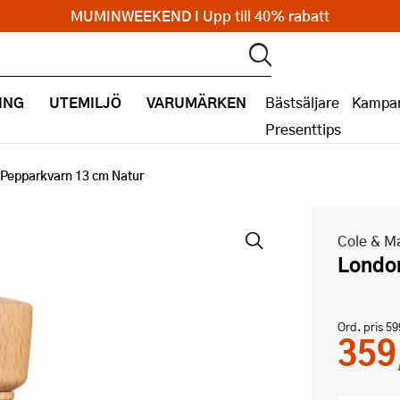
MUMINWEEKEND I Upp till 40% rabatt
ING
UTEMILJÖ
VARUMÄRKEN
Bästsäljare
Kampan
Presenttips
Pepparkvarn 13 cm Natur
Cole & M
Londo
Ord. pris
59
359