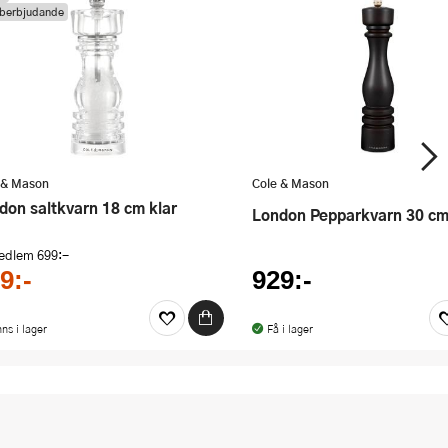
berbjudande
 & Mason
Cole & Mason
ndon saltkvarn 18 cm klar
London Pepparkvarn 30 c
medlem
699:-
9:-
929:-
nns i lager
Få i lager