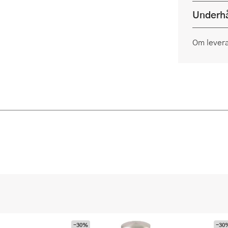
Underhå
Om lever
-30%
-30