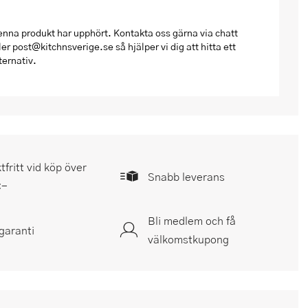
nna produkt har upphört. Kontakta oss gärna via chatt
ler post@kitchnsverige.se så hjälper vi dig att hitta ett
ternativ.
tfritt vid köp över
Snabb leverans
:-
Bli medlem och få
garanti
välkomstkupong