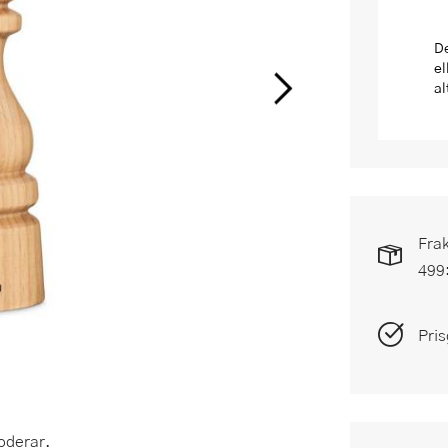
De
el
al
Frak
499
Pris
oderar.