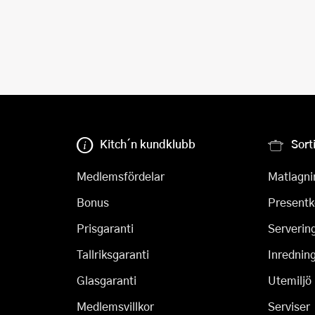
Kitch´n kundklubb
Sort
Medlemsfördelar
Matlagni
Bonus
Presentk
Prisgaranti
Serverin
Tallriksgaranti
Inrednin
Glasgaranti
Utemiljö
Medlemsvillkor
Serviser