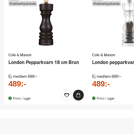
Klubberbjudande
Klubberbjudande
Ugnsformar
Vispar
Vitlökspressar
Ångkokare och ånginsatser
Cole & Mason
Cole & Mason
Äggdelare
London Pepparkvarn 18 cm Brun
London pepparkvar
Övriga köksredskap
Ej medlem
699:-
Ej medlem
699:-
489:-
489:-
Finns i lager
Finns i lager