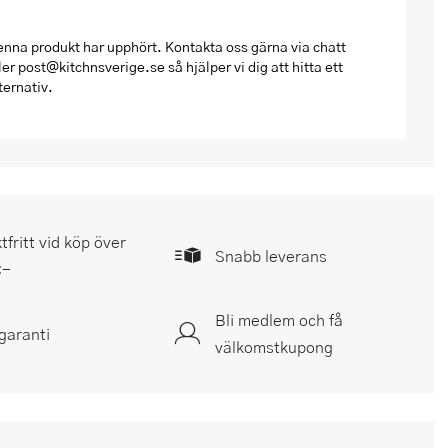
nna produkt har upphört. Kontakta oss gärna via chatt
ler post@kitchnsverige.se så hjälper vi dig att hitta ett
ternativ.
tfritt vid köp över
Snabb leverans
:-
Bli medlem och få
garanti
välkomstkupong