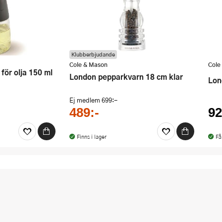
Klubberbjudande
Cole & Mason
Cole
London pepparkvarn 18 cm klar
Lo
Ej medlem
699:-
489:-
92
Finns i lager
Få