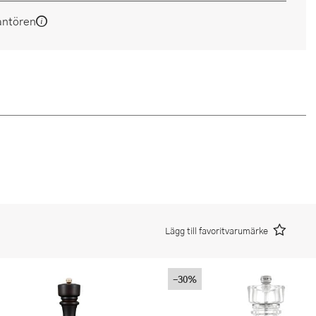
antören
Lägg till favoritvarumärke
-30%