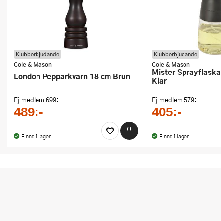
Ugnsformar
Vispar
Vitlökspressar
Klubberbjudande
Klubberbjudande
Cole & Mason
Cole & Mason
Mister Sprayflaska för olja 150 ml
Ångkokare och ånginsatser
London Pepparkvarn 18 cm Brun
Klar
Äggdelare
Ej medlem
699:-
Ej medlem
579:-
489:-
405:-
Övriga köksredskap
Finns i lager
Finns i lager