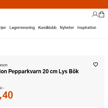
jer
Lagerrensning
Kundklubb
Nyheter
Inspiration
ason
sion Pepparkvarn 20 cm Lys Bök
9:-
,40