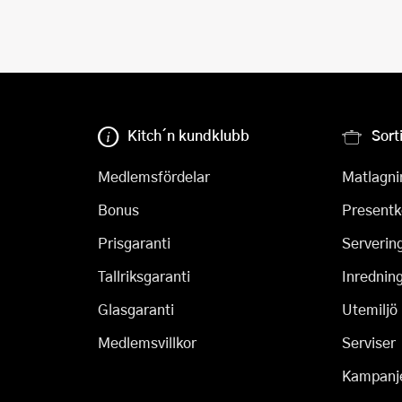
Kitch´n kundklubb
Sort
Medlemsfördelar
Matlagni
Bonus
Presentk
Prisgaranti
Serverin
Tallriksgaranti
Inrednin
Glasgaranti
Utemiljö
Medlemsvillkor
Serviser
Kampanj