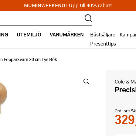
MUMINWEEKEND I Upp till 40% rabatt
ING
UTEMILJÖ
VARUMÄRKEN
Bästsäljare
Kampan
Presenttips
on Pepparkvarn 20 cm Lys Bök
Cole & M
Preci
Ord. pris
54
329