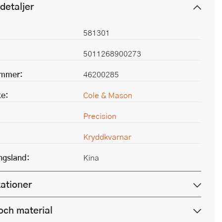
detaljer
581301
5011268900273
ummer:
46200285
e:
Cole & Mason
Precision
Kryddkvarnar
ingsland:
Kina
kationer
och material