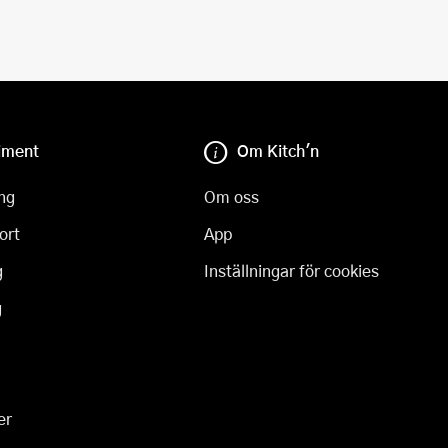
iment
Om Kitch'n
ng
Om oss
ort
App
g
Inställningar för cookies
g
er