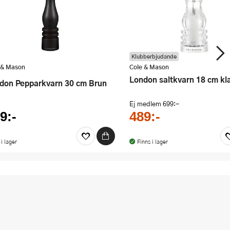
Klubberbjudande
 & Mason
Cole & Mason
London saltkvarn 18 cm kl
ndon Pepparkvarn 30 cm Brun
Ej medlem
699:-
9:-
489:-
 i lager
Finns i lager