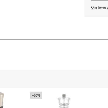
Om lever
-30%