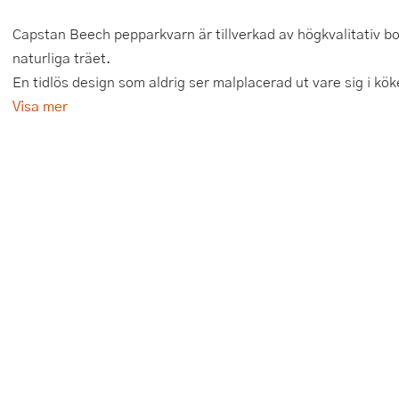
Tårtdekorationer
Smörgåsgrillar och bordsgrillar
Nötknäckare
Tygpåsar
Capstan Beech pepparkvarn är tillverkad av högkvalitativ bo
naturliga träet.
Ätbara tårtdekorationer
Sous vide
Oljeflaska och dressingshaker
En tidlös design som aldrig ser malplacerad ut vare sig i kök
Visa mer
Övriga bakredskap
Stavmixer
Pastamaskiner
Stekplatta
Perkulator
Svamptork och frukttork
Pizzaskärare
Vakuumförpackare
Pizzaspadar
Vattenkokare
Pizzastenar och pizzastål
Vitvaror
Potatisstötar
Våffeljärn
Pour Over
Äggkokare
Rivjärn