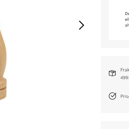
De
el
al
Frak
499
Pris