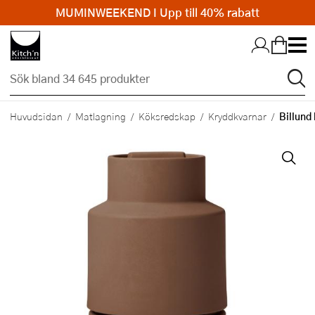
MUMINWEEKEND I Upp till 40% rabatt
Hopp till huvudinnehållet
Billund
Huvudsidan
Matlagning
Köksredskap
Kryddkvarnar