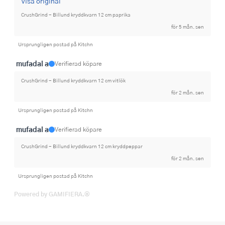
Visa original
CrushGrind - Billund kryddkvarn 12 cm paprika
för 5 mån. sen
Ursprungligen postad på Kitchn
mufadal a
Verifierad köpare
CrushGrind - Billund kryddkvarn 12 cm vitlök
för 2 mån. sen
Ursprungligen postad på Kitchn
mufadal a
Verifierad köpare
CrushGrind - Billund kryddkvarn 12 cm kryddpeppar
för 2 mån. sen
Ursprungligen postad på Kitchn
Powered by GAMIFIERA.®