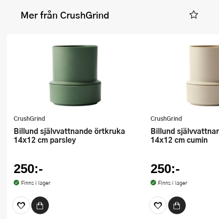
Mer från CrushGrind
CrushGrind
CrushGrind
Billund självvattnande örtkruka
Billund självvattnande örtkruka
14x12 cm parsley
14x12 cm cumin
250:-
250:-
Finns i lager
Finns i lager