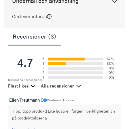
Underhåll och användning
Om leverantören
Recensioner (3)
4.7
5
67%
4
33%
3
0%
2
0%
1
0%
Baserat på 3 recensioner
Flest likes
Alla recensioner
Ellen Trautmann O
Verifierad köpare
Tipp, topp produkt! Lite ljusare i färgen i verkligheten än 
på produktbilderna