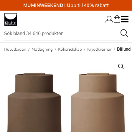
MUMINWEEKEND I Upp till 40% rabatt
Hopp till huvudinnehållet
Billund
Huvudsidan
Matlagning
Köksredskap
Kryddkvarnar