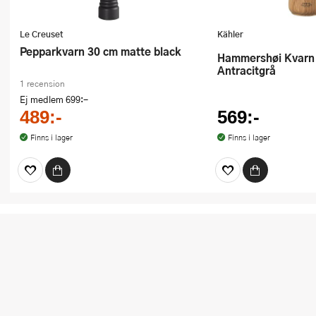
Le Creuset
Kähler
Pepparkvarn 30 cm matte black
Hammershøi Kvarn 14 cm
Antracitgrå
1 recension
Ej medlem
699:-
489:-
569:-
Finns i lager
Finns i lager