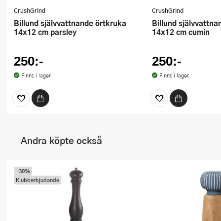
CrushGrind
CrushGrind
Billund självvattnande örtkruka
Billund självvattnande örtkruka
14x12 cm parsley
14x12 cm cumin
250:-
250:-
Finns i lager
Finns i lager
Andra köpte också
-30%
Klubberbjudande