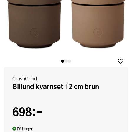
CrushGrind
Billund kvarnset 12 cm brun
698:-
Få i lager