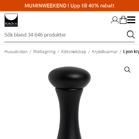
MUMINWEEKEND I Upp till 40% rabatt
Hopp till huvudinnehållet
Lyon kr
Huvudsidan
Matlagning
Köksredskap
Kryddkvarnar