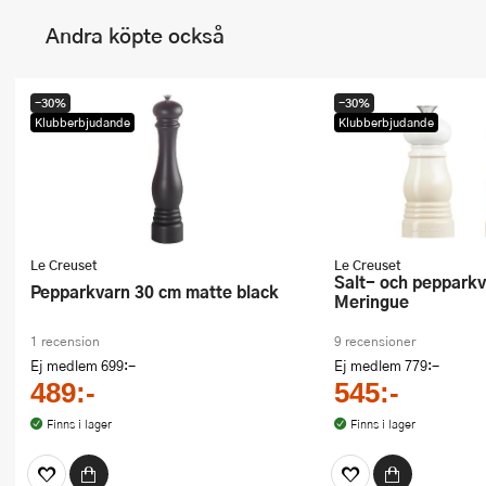
Andra köpte också
-30%
-30%
Klubberbjudande
Klubberbjudande
Le Creuset
Le Creuset
Salt- och pepparkvarnset 12 cm
Pepparkvarn 30 cm matte black
Meringue
1 recension
9 recensioner
Ej medlem
699:-
Ej medlem
779:-
489:-
545:-
Finns i lager
Finns i lager