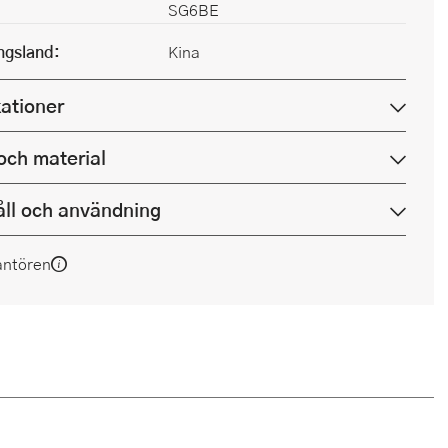
SG6BE
ingsland:
Kina
kationer
och material
ll och användning
antören