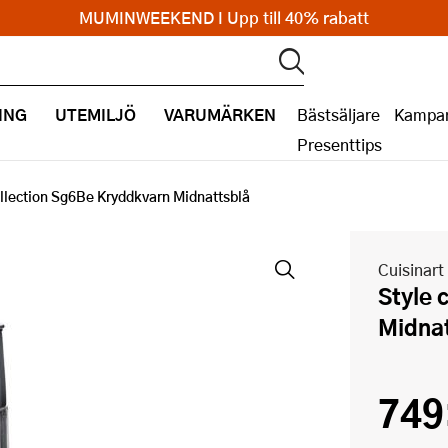
MUMINWEEKEND I Upp till 40% rabatt
ING
UTEMILJÖ
VARUMÄRKEN
Bästsäljare
Kampan
Presenttips
ollection Sg6Be Kryddkvarn Midnattsblå
Cuisinart
Style collection Sg6Be Kryddkvarn
Midna
749