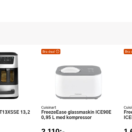
Bra deal
Bra 
varje dag!
Bra deal – utmärkt pris varje dag!
Bra 
 andra
Kan ej kombineras med andra
Kan 
erbjudanden eller
erbj
rabattkuponger.
raba
Cuisinart
Cuis
FreezeEase glassmaskin ICE90E
Freeze Wand glassmaskin
0,95 L med kompressor
ICE
2 110:-
1 