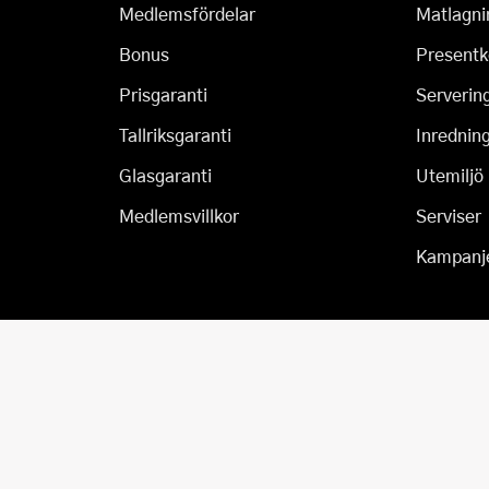
Medlemsfördelar
Matlagni
Bonus
Presentk
Prisgaranti
Serverin
Tallriksgaranti
Inrednin
Glasgaranti
Utemiljö
Medlemsvillkor
Serviser
Kampanj