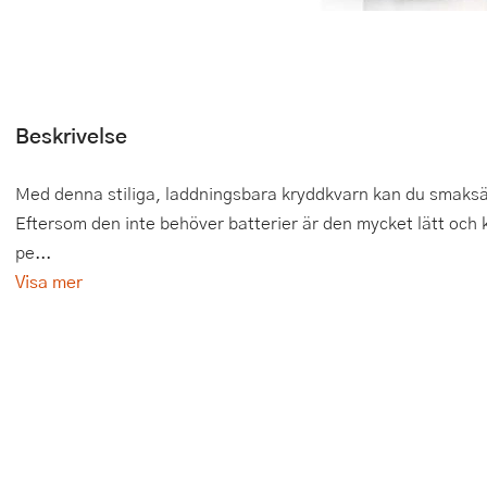
Tårtdekorationer
Smörgåsgrillar och bordsgrillar
Nötknäckare
Tygpåsar
Ätbara tårtdekorationer
Sous vide
Oljeflaska och dressingshaker
Övriga bakredskap
Stavmixer
Pastamaskiner
Beskrivelse
Stekplatta
Perkulator
Med denna stiliga, laddningsbara kryddkvarn kan du smaksät
Eftersom den inte behöver batterier är den mycket lätt och k
Svamptork och frukttork
Pizzaskärare
pe...
Vakuumförpackare
Pizzaspadar
Visa mer
Vattenkokare
Pizzastenar och pizzastål
Vitvaror
Potatisstötar
Våffeljärn
Pour Over
Äggkokare
Rivjärn