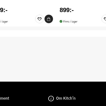
9:-
899:-
 i lager
Finns i lager
iment
Om Kitch'n