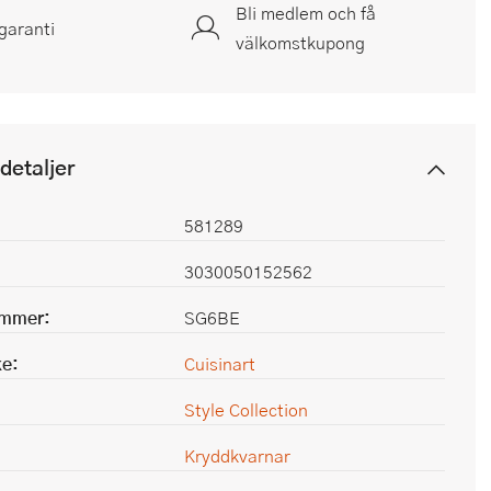
Bli medlem och få
garanti
välkomstkupong
detaljer
581289
3030050152562
ummer:
SG6BE
e:
Cuisinart
Style Collection
Kryddkvarnar