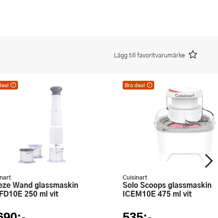
Lägg till favoritvarumärke
deal
Bra deal
deal – utmärkt pris varje dag!
Bra deal – utmärkt pris varje dag!
ej kombineras med andra
Kan ej kombineras med andra
udanden eller
erbjudanden eller
ttkuponger.
rabattkuponger.
inart
Cuisinart
Solo Scoops glassmaskin
FD10E 250 ml vit
ICEM10E 475 ml vit
690:-
535:-