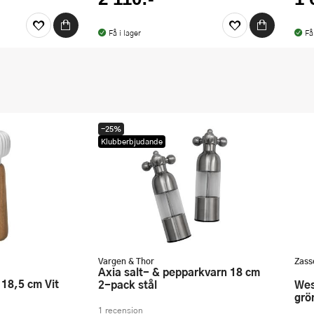
Få i lager
Få
-25%
Klubberbjudande
Vargen & Thor
Zass
Axia salt- & pepparkvarn 18 cm
 18,5 cm Vit
2-pack stål
Westerland pepparkvarn 12 cm
grö
1 recension