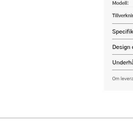
Modell:
Tillverkn
Specifi
Design 
Underhå
Om lever