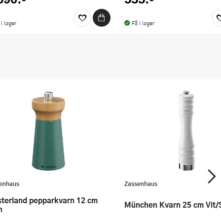
 i lager
Få i lager
enhaus
Zassenhaus
München Kvarn 25 cm Vit/
n