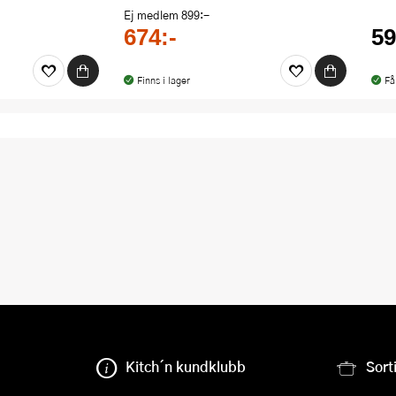
Ej medlem
899:-
674:-
59
Finns i lager
Få
Kitch´n kundklubb
Sort