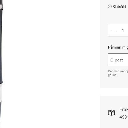
Slutsåld
Påminn mig 
Den här webb
gäller.
Frak
499