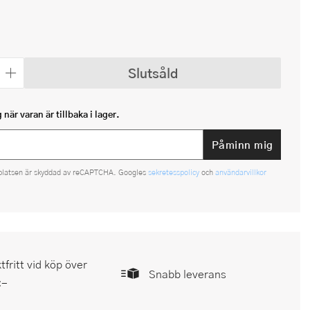
Slutsåld
när varan är tillbaka i lager.
Påminn mig
platsen är skyddad av reCAPTCHA. Googles
sekretesspolicy
och
användarvillkor
tfritt vid köp över
Snabb leverans
:-