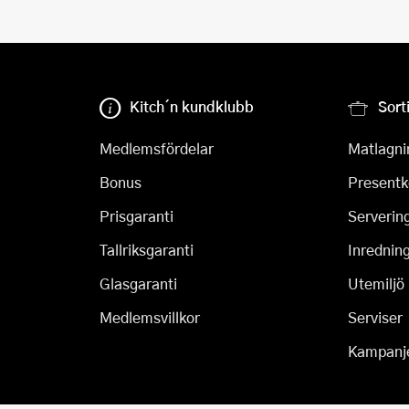
Kitch´n kundklubb
Sort
Medlemsfördelar
Matlagni
Bonus
Presentk
Prisgaranti
Serverin
Tallriksgaranti
Inrednin
Glasgaranti
Utemiljö
Medlemsvillkor
Serviser
Kampanj