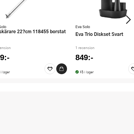
Solo
Eva Solo
Eva Trio Diskset Svart
cension
1 recension
9:-
849:-
 i lager
Få i lager