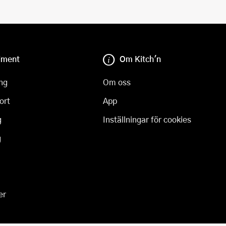
iment
Om Kitch'n
ng
Om oss
ort
App
g
Inställningar för cookies
g
er