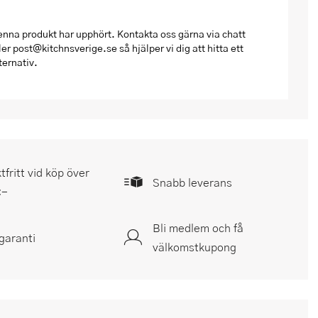
nna produkt har upphört. Kontakta oss gärna via chatt
ler post@kitchnsverige.se så hjälper vi dig att hitta ett
ternativ.
tfritt vid köp över
Snabb leverans
:-
Bli medlem och få
garanti
välkomstkupong