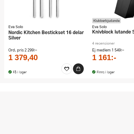
Ugnsformar
Vispar
Klubberbjudande
Eva Solo
Eva Solo
Vitlökspressar
Knivblock lutande 
Nordic Kitchen Bestickset 16 delar
Silver
4 recensioner
Ångkokare och ånginsatser
Ord. pris
2 299:-
Ej medlem
1 549:-
1 379,40
1 161:-
Äggdelare
Övriga köksredskap
Få i lager
Finns i lager