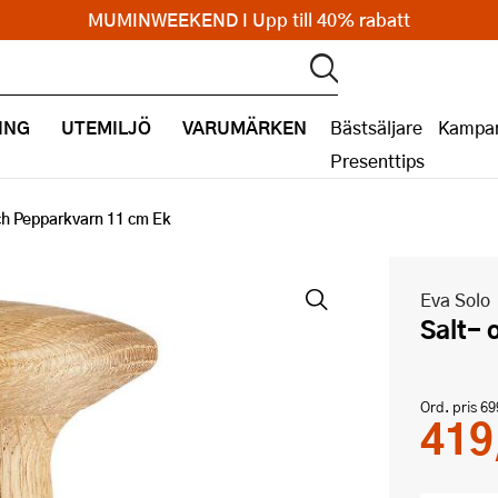
MUMINWEEKEND I Upp till 40% rabatt
ING
UTEMILJÖ
VARUMÄRKEN
Bästsäljare
Kampan
Presenttips
ch Pepparkvarn 11 cm Ek
Eva Solo
Salt-
Ord. pris
69
419