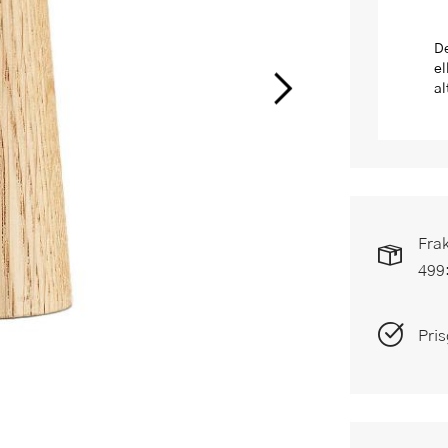
De
el
al
Frak
499
Pris