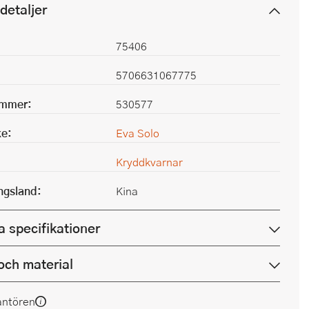
detaljer
75406
5706631067775
ummer:
530577
e:
Eva Solo
Kryddkvarnar
ingsland:
Kina
a specifikationer
och material
antören