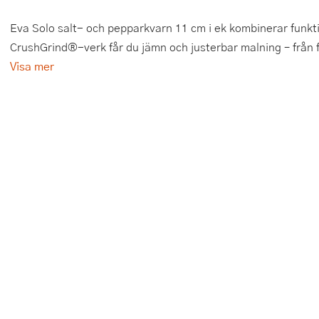
Tårtdekorationer
Smörgåsgrillar och bordsgrillar
Nötknäckare
Tygpåsar
Eva Solo salt- och pepparkvarn 11 cm i ek kombinerar funkt
CrushGrind®-verk får du jämn och justerbar malning – från fin
Ätbara tårtdekorationer
Sous vide
Oljeflaska och dressingshaker
Visa mer
Övriga bakredskap
Stavmixer
Pastamaskiner
Stekplatta
Perkulator
Svamptork och frukttork
Pizzaskärare
Vakuumförpackare
Pizzaspadar
Vattenkokare
Pizzastenar och pizzastål
Vitvaror
Potatisstötar
Våffeljärn
Pour Over
Äggkokare
Rivjärn