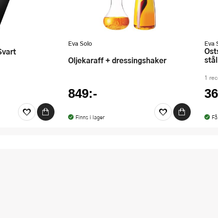
Eva Solo
Eva 
Ostskärare 22?cm 118455 borstat
Svart
stål
Oljekaraff + dressingshaker
1 re
849:-
36
Finns i lager
Få