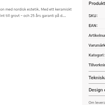
Produkt
ion med nordisk estetik. Med ett keramiskt
t till grovt – och 25 års garanti på d...
SKU:
EAN:
Artikeln
Varumärk
Kategori:
Tillverkn
Teknisk
Design 
Om lever