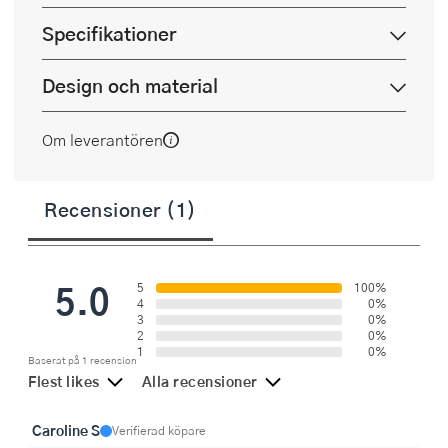
Specifikationer
Design och material
Om leverantören
Recensioner (1)
5.0
5
100%
4
0%
3
0%
2
0%
1
0%
Baserat på 1 recension
Flest likes
Alla recensioner
Caroline S
Verifierad köpare