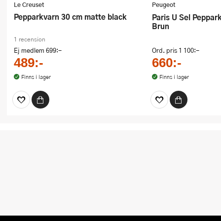
Le Creuset
Peugeot
Pepparkvarn 30 cm matte black
Paris U Sel Pepparkvarn 30 cm
Brun
1 recension
Ej medlem
699:-
Ord. pris
1 100:-
489:-
660:-
Finns i lager
Finns i lager