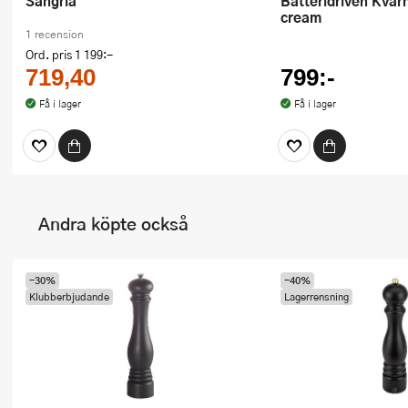
Sangria
Batteridriven Kvarn 22,7 cm Soft
cream
1 recension
Ord. pris
1 199:-
719,40
799:-
Få i lager
Få i lager
Andra köpte också
-30%
-40%
Klubberbjudande
Lagerrensning