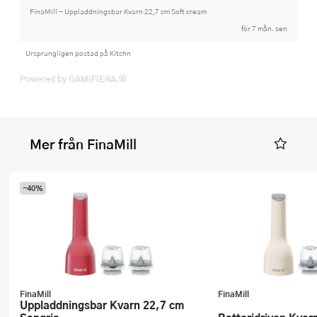
FinaMill - Uppladdningsbar Kvarn 22,7 cm Soft cream
för 7 mån. sen
Ursprungligen postad på Kitchn
Powered by GAMIFIERA.®
Mer från FinaMill
-40%
FinaMill
FinaMill
Uppladdningsbar Kvarn 22,7 cm