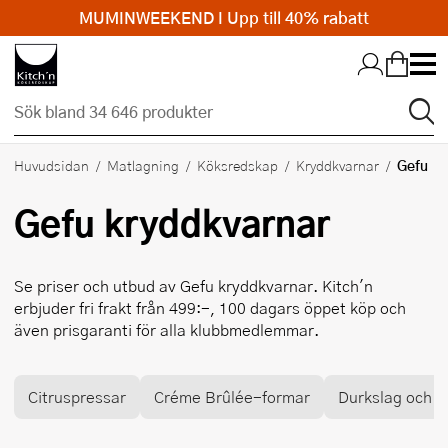
MUMINWEEKEND I Upp till 40% rabatt
Hopp till huvudinnehållet
Gefu
Huvudsidan
Matlagning
Köksredskap
Kryddkvarnar
Gefu
kryddkvarnar
Se priser och utbud av
Gefu
kryddkvarnar. Kitch'n
erbjuder fri frakt från 499:-, 100 dagars öppet köp och
även prisgaranti för alla klubbmedlemmar.
Citruspressar
Créme Brûlée-formar
Durkslag och si