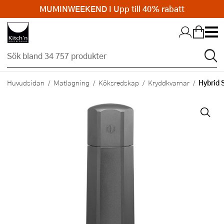
MUMINWEEKEND I Upp till 40% rabatt
Hopp till huvudinnehållet
Hybrid 
Huvudsidan
Matlagning
Köksredskap
Kryddkvarnar