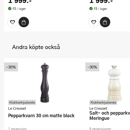
1 999:-
1 999:-
Få i lager
Få i lager
Andra köpte också
-30%
-30%
Klubberbjudande
Klubberbjudande
Le Creuset
Le Creuset
Salt- och pepparkvarnset 12 cm
Pepparkvarn 30 cm matte black
Meringue
1 recension
9 recensioner