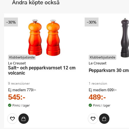
Andra köpte också
-30%
-30%
Klubberbjudande
Klubberbjudande
Le Creuset
Le Creuset
Salt- och pepparkvarnset 12 cm
Pepparkvarn 30 cm
volcanic
9 recensioner
1 recension
Ej medlem
779:-
Ej medlem
699:-
545:-
489:-
Finns i lager
Finns i lager