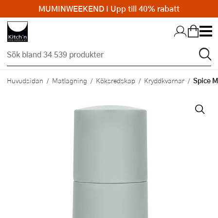
MUMINWEEKEND I Upp till 40% rabatt
Hopp till huvudinnehållet
Spice M
Huvudsidan
Matlagning
Köksredskap
Kryddkvarnar