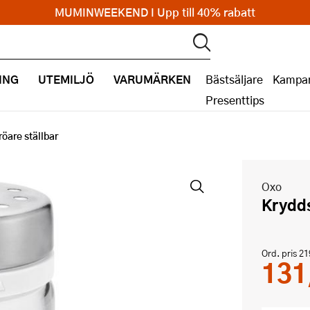
MUMINWEEKEND I Upp till 40% rabatt
ING
UTEMILJÖ
VARUMÄRKEN
Bästsäljare
Kampan
Presenttips
röare ställbar
Oxo
Krydd
Ord. pris
21
131