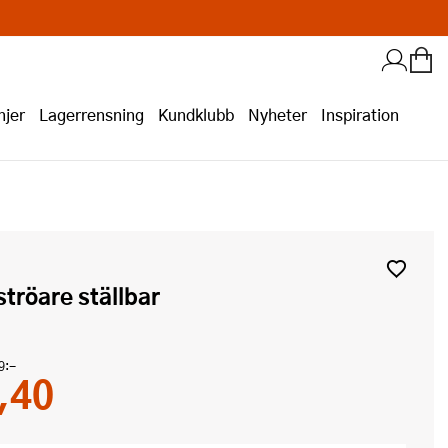
jer
Lagerrensning
Kundklubb
Nyheter
Inspiration
ströare ställbar
9:-
,40