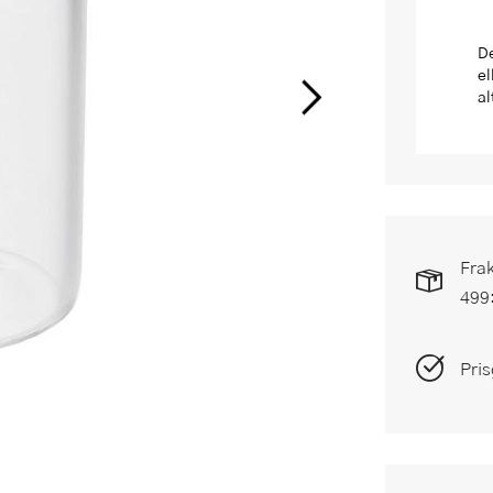
De
el
al
Frak
499
Pris