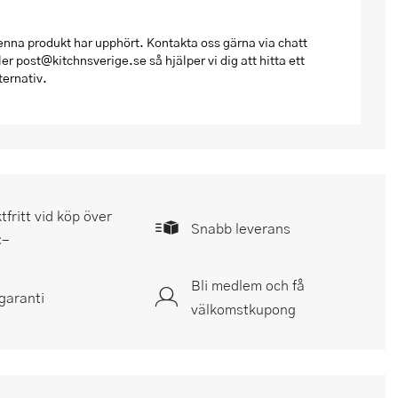
nna produkt har upphört. Kontakta oss gärna via chatt
ler post@kitchnsverige.se så hjälper vi dig att hitta ett
ternativ.
tfritt vid köp över
Snabb leverans
:-
Bli medlem och få
garanti
välkomstkupong