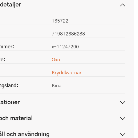
detaljer
135722
719812686288
ummer:
x-11247200
e:
Oxo
Kryddkvarnar
ingsland:
Kina
kationer
och material
ll och användning