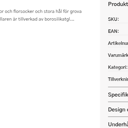
Produkt
or och florsocker och stora hål för grova
aren är tillverkad av borosilikatgl...
SKU:
EAN:
Artikeln
Varumärk
Kategori:
Tillverkn
Specifi
Design 
Underhå