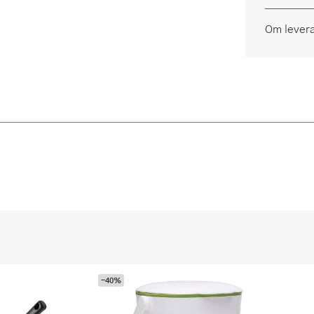
Om lever
-40%