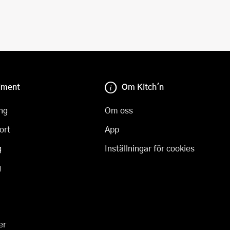
iment
Om Kitch'n
ng
Om oss
ort
App
g
Inställningar för cookies
g
er