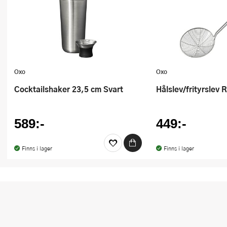
Ugnsformar
Vispar
Vitlökspressar
Oxo
Oxo
Ångkokare och ånginsatser
Cocktailshaker 23,5 cm Svart
Hålslev/frityrslev 
Äggdelare
Övriga köksredskap
589:-
449:-
Finns i lager
Finns i lager