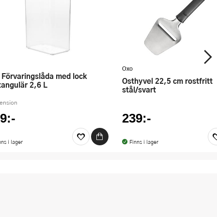
Oxo
Osthyvel 22,5 cm rostfritt
tangulär 2,6 L
stål/svart
cension
9:-
239:-
nns i lager
Finns i lager