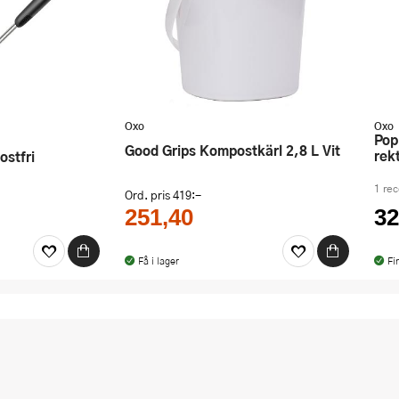
Oxo
Oxo
Pop Förvaringslåda med lock
Good Grips Kompostkärl 2,8 L Vit
rek
Rostfri
1 re
Ord. pris
419:-
251,40
32
Få i lager
Fi