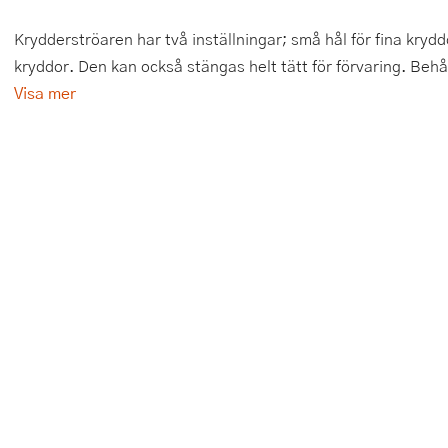
Tårtdekorationer
Smörgåsgrillar och bordsgrillar
Nötknäckare
Tygpåsar
Krydderströaren har två inställningar; små hål för fina krydd
kryddor. Den kan också stängas helt tätt för förvaring. Behåll
Ätbara tårtdekorationer
Sous vide
Oljeflaska och dressingshaker
Visa mer
Övriga bakredskap
Stavmixer
Pastamaskiner
Stekplatta
Perkulator
Svamptork och frukttork
Pizzaskärare
Vakuumförpackare
Pizzaspadar
Vattenkokare
Pizzastenar och pizzastål
Vitvaror
Potatisstötar
Våffeljärn
Pour Over
Äggkokare
Rivjärn