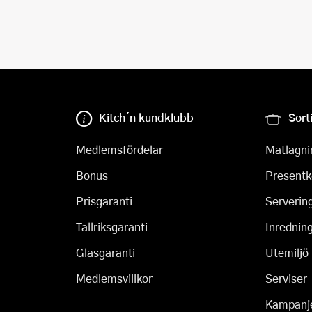
Kitch´n kundklubb
Sort
Medlemsfördelar
Matlagni
Bonus
Presentk
Prisgaranti
Serverin
Tallriksgaranti
Inrednin
Glasgaranti
Utemiljö
Medlemsvillkor
Serviser
Kampanj