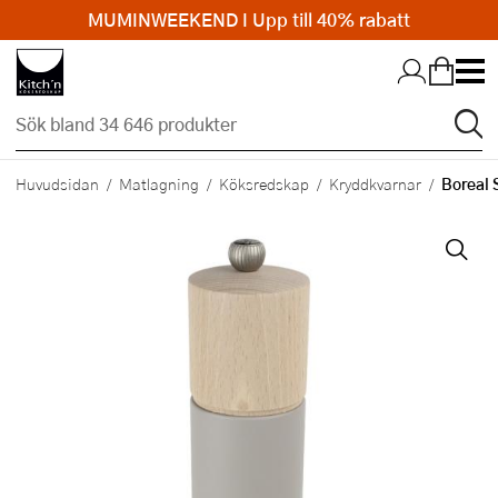
MUMINWEEKEND I Upp till 40% rabatt
Hopp till huvudinnehållet
Boreal 
Huvudsidan
Matlagning
Köksredskap
Kryddkvarnar