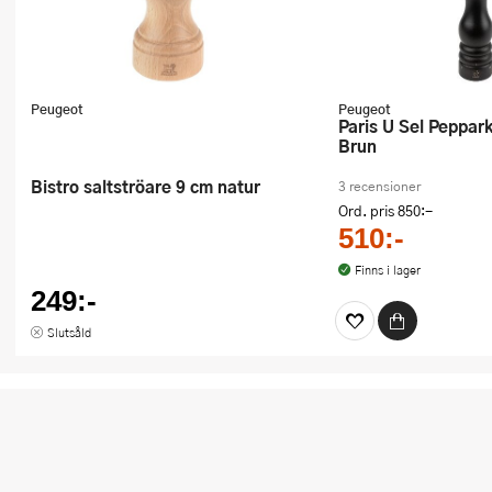
Peugeot
Peugeot
Paris U Sel Pepparkvarn 22 cm
Brun
Bistro saltströare 9 cm natur
3 recensioner
Ord. pris
850:-
510:-
Finns i lager
249:-
Slutsåld