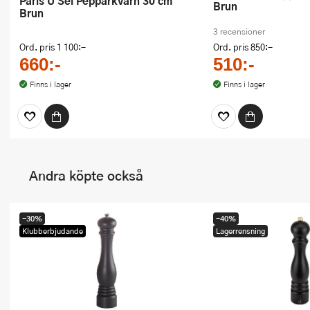
Paris U Sel Pepparkvarn 30 cm
Brun
Brun
3 recensioner
Ord. pris
1 100:-
Ord. pris
850:-
660:-
510:-
Finns i lager
Finns i lager
Andra köpte också
-30%
-40%
Klubberbjudande
Lagerrensning