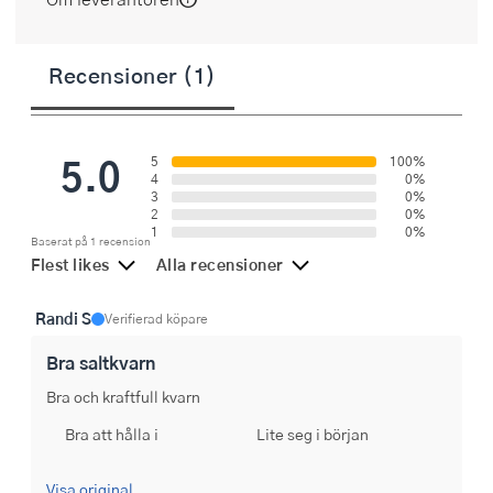
Recensioner (1)
5.0
5
100%
4
0%
3
0%
2
0%
1
0%
Baserat på 1 recension
Flest likes
Alla recensioner
Randi S
Verifierad köpare
Bra saltkvarn
Bra och kraftfull kvarn
Bra att hålla i
Lite seg i början
Visa original