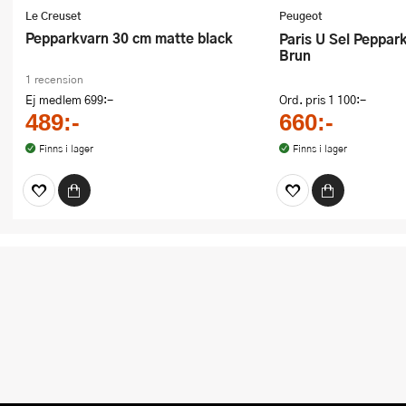
Le Creuset
Peugeot
Pepparkvarn 30 cm matte black
Paris U Sel Pepparkvarn 30 cm
Brun
1 recension
Ej medlem
699:-
Ord. pris
1 100:-
489:-
660:-
Finns i lager
Finns i lager