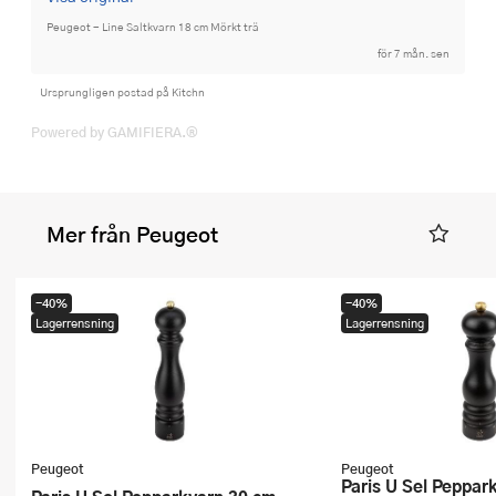
Peugeot - Line Saltkvarn 18 cm Mörkt trä
för 7 mån. sen
Ursprungligen postad på Kitchn
Powered by GAMIFIERA.®
Mer från Peugeot
-40%
-40%
Lagerrensning
Lagerrensning
Peugeot
Peugeot
Paris U Sel Pepparkvarn 22 cm