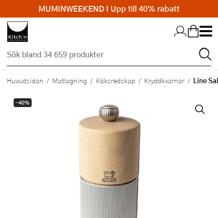
MUMINWEEKEND I Upp till 40% rabatt
Hopp till huvudinnehållet
Line Sa
Huvudsidan
Matlagning
Köksredskap
Kryddkvarnar
-40%