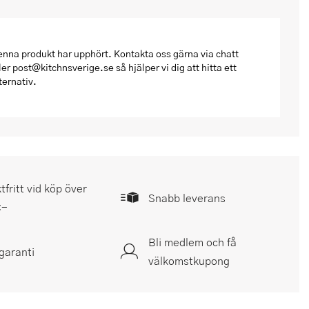
nna produkt har upphört. Kontakta oss gärna via chatt
ler post@kitchnsverige.se så hjälper vi dig att hitta ett
ternativ.
tfritt vid köp över
Snabb leverans
:-
Bli medlem och få
garanti
välkomstkupong