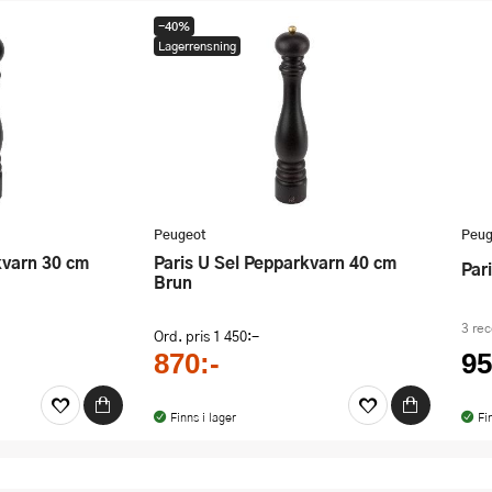
-40%
Lagerrensning
Peugeot
Peug
Paris U Sel Pepparkvarn 40 cm
Pa
Brun
3 re
Ord. pris
1 450:-
870:-
95
Finns i lager
Fi