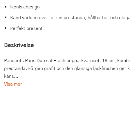
Ikonisk design
Tårtdekorationer
Smörgåsgrillar och bordsgrillar
Nötknäckare
Tygpåsar
Känd världen över för sin prestanda, hållbarhet och eleg
Ätbara tårtdekorationer
Sous vide
Oljeflaska och dressingshaker
Perfekt present
Övriga bakredskap
Stavmixer
Pastamaskiner
Beskrivelse
Stekplatta
Perkulator
Peugeots Paris Duo salt- och pepparkvarnset, 18 cm, kombin
Svamptork och frukttork
Pizzaskärare
prestanda. Färgen grafit och den glansiga lackfinishen ger
Vakuumförpackare
Pizzaspadar
käns...
Visa mer
Vattenkokare
Pizzastenar och pizzastål
Vitvaror
Potatisstötar
Våffeljärn
Pour Over
Äggkokare
Rivjärn