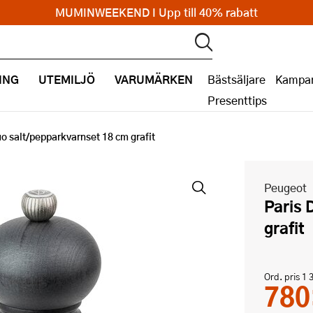
MUMINWEEKEND I Upp till 40% rabatt
ING
UTEMILJÖ
VARUMÄRKEN
Bästsäljare
Kampan
Presenttips
uo salt/pepparkvarnset 18 cm grafit
Peugeot
Paris Duo salt/pepparkvarnset 18 cm
grafit
Ord. pris
1 
780