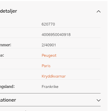
detaljer
620770
4006950040918
ummer:
2/40901
e:
Peugeot
Paris
Kryddkvarnar
ingsland:
Frankrike
kationer