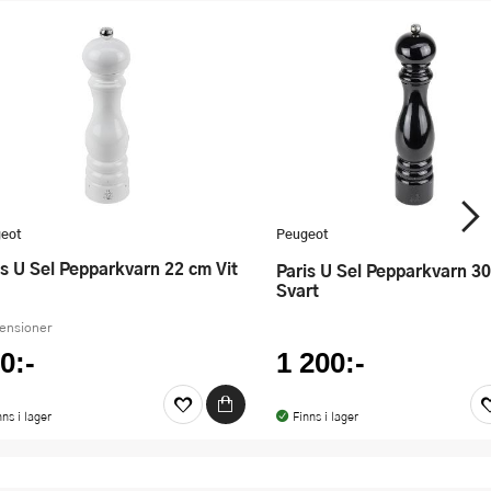
eot
Peugeot
ris U Sel Pepparkvarn 22 cm Vit
Paris U Sel Pepparkvarn 30 cm
Svart
censioner
0:-
1 200:-
nns i lager
Finns i lager