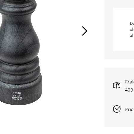
De
el
al
Frak
499
Pris