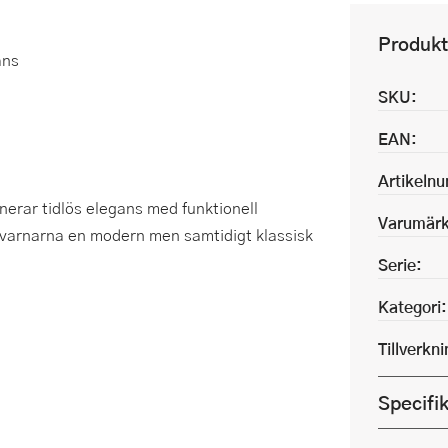
Produkt
ans
SKU:
EAN:
Artikeln
erar tidlös elegans med funktionell
Varumärk
 kvarnarna en modern men samtidigt klassisk
Serie:
Kategori:
Tillverkn
Specifi