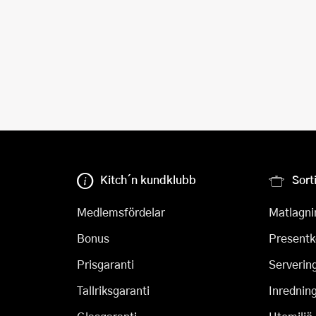
Kitch´n kundklubb
Sort
Medlemsfördelar
Matlagni
Bonus
Presentk
Prisgaranti
Serverin
Tallriksgaranti
Inrednin