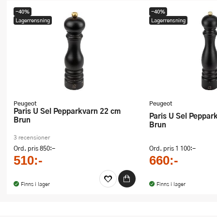
Ugnsformar
-40%
-40%
Lagerrensning
Lagerrensning
Vispar
Vitlökspressar
Ångkokare och ånginsatser
Äggdelare
Peugeot
Peugeot
Paris U Sel Pepparkvarn 22 cm
Övriga köksredskap
Paris U Sel Pepparkvarn 30 cm
Brun
Brun
3 recensioner
Ord. pris
850:-
Ord. pris
1 100:-
510:-
660:-
Finns i lager
Finns i lager