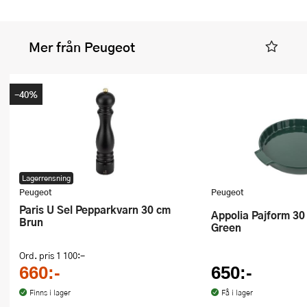
Mer från Peugeot
-40%
Lagerrensning
Peugeot
Peugeot
Paris U Sel Pepparkvarn 30 cm
Appolia Pajform 30 cm Forest
Brun
Green
Ord. pris
1 100:-
660:-
650:-
Finns i lager
Få i lager