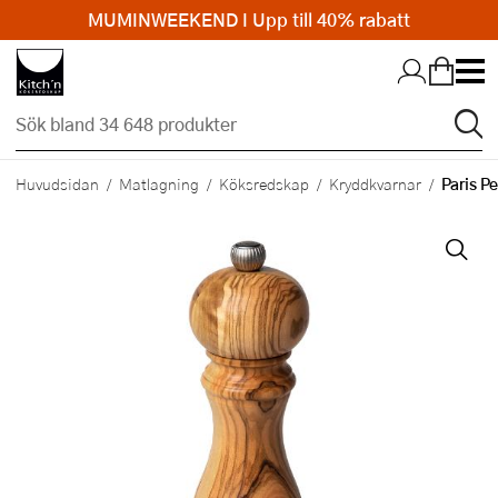
MUMINWEEKEND I Upp till 40% rabatt
Hopp till huvudinnehållet
Paris P
Huvudsidan
Matlagning
Köksredskap
Kryddkvarnar