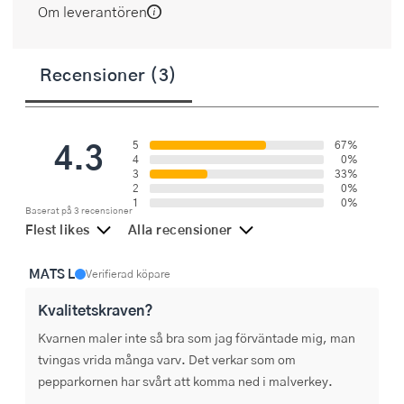
Om leverantören
Recensioner (3)
4.3
5
67%
4
0%
3
33%
2
0%
1
0%
Baserat på 3 recensioner
Flest likes
Alla recensioner
MATS L
Verifierad köpare
Kvalitetskraven?
Kvarnen maler inte så bra som jag förväntade mig, man 
tvingas vrida många varv. Det verkar som om 
pepparkornen har svårt att komma ned i malverkey.