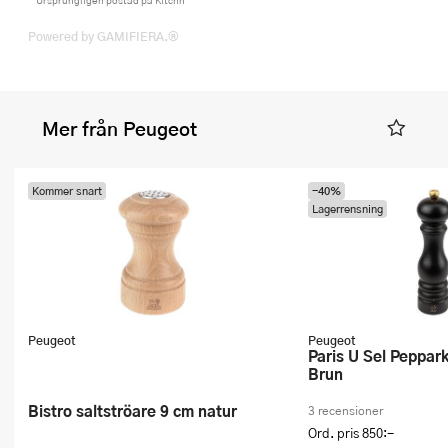
Ursprungligen postad på Kitchn
Powered by GAMIFIERA.®
Mer från Peugeot
Kommer snart
-40%
Lagerrensning
Peugeot
Peugeot
Paris U Sel Pepparkvarn 22 cm
Brun
Bistro saltströare 9 cm natur
3 recensioner
Ord. pris
850:-