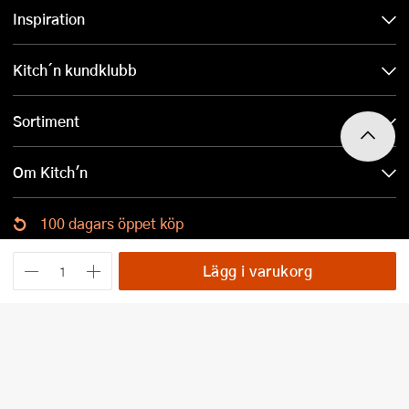
Inspiration
Kitch´n kundklubb
Sortiment
Om Kitch'n
100 dagars öppet köp
Ladda ned Kitch´n-appen
Lägg i varukorg