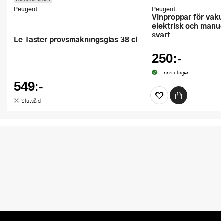
Peugeot
Peugeot
Vinproppar för vakuumpump
elektrisk och manu
svart
Le Taster provsmakningsglas 38 cl
250:-
Finns i lager
549:-
Slutsåld