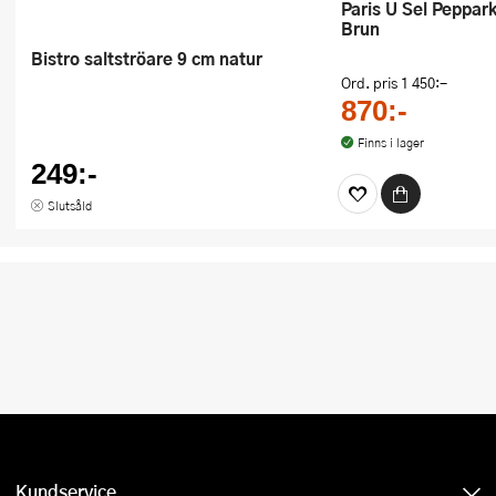
Paris U Sel Pepparkvarn 40 cm
Brun
Bistro saltströare 9 cm natur
Ord. pris
1 450:-
870:-
Finns i lager
249:-
Slutsåld
Kundservice