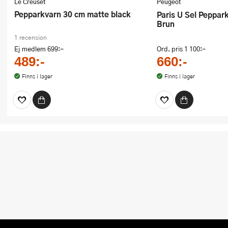
Le Creuset
Peugeot
Pepparkvarn 30 cm matte black
Paris U Sel Pepparkvarn 30 cm
Brun
1 recension
Ej medlem
699:-
Ord. pris
1 100:-
489:-
660:-
Finns i lager
Finns i lager