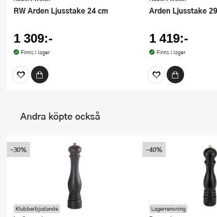
RW Arden Ljusstake 24 cm
Arden Ljusstake 2
1 309:-
1 419:-
Finns i lager
Finns i lager
Andra köpte också
-30%
-40%
Klubberbjudande
Lagerrensning