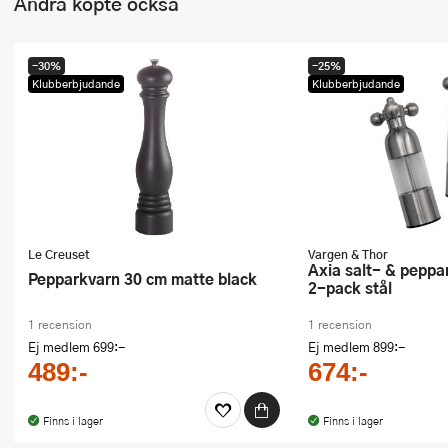
Andra köpte också
-30%
-25%
Klubberbjudande
Klubberbjudande
Le Creuset
Vargen & Thor
Axia salt- & pepparkvarn 18 cm
Pepparkvarn 30 cm matte black
2-pack stål
1 recension
1 recension
Ej medlem
699:-
Ej medlem
899:-
489:-
674:-
Finns i lager
Finns i lager