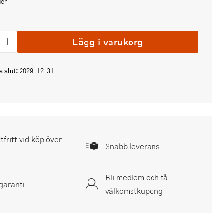
ger
Lägg i varukorg
 slut:
2029-12-31
tfritt vid köp över
Snabb leverans
:-
Bli medlem och få
garanti
välkomstkupong