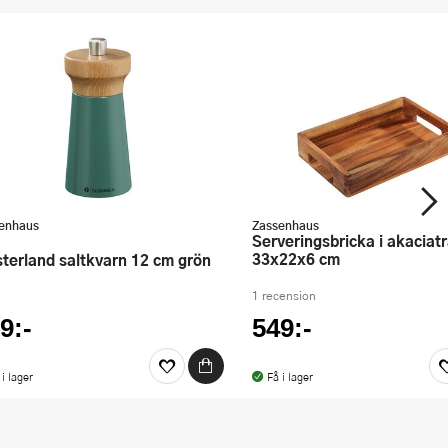
enhaus
Zassenhaus
Serveringsbricka i akaciaträ
33x22x6 cm
esterland saltkvarn 12 cm grön
1 recension
9:-
549:-
 i lager
Få i lager