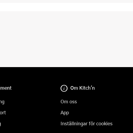
iment
Om Kitch'n
ng
Om oss
ort
App
g
Inställningar för cookies