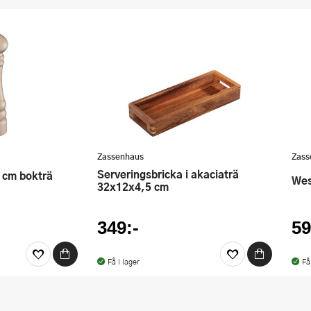
Zassenhaus
Zass
Serveringsbricka i akaciaträ
8 cm bokträ
W
32x12x4,5 cm
349:-
59
Få i lager
Få