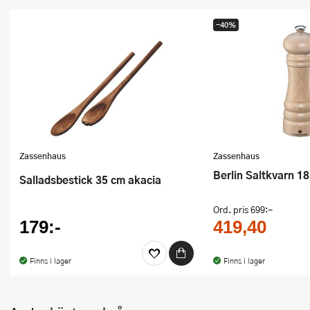
Ugnsformar
-40%
Vispar
Vitlökspressar
Ångkokare och ånginsatser
Äggdelare
Zassenhaus
Zassenhaus
Övriga köksredskap
Berlin Saltkvarn 1
Salladsbestick 35 cm akacia
Ord. pris
699:-
179:-
419,40
Finns i lager
Finns i lager