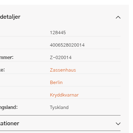
detaljer
128445
4006528020014
ummer:
Z-020014
e:
Zassenhaus
Berlin
Kryddkvarnar
ingsland:
Tyskland
kationer