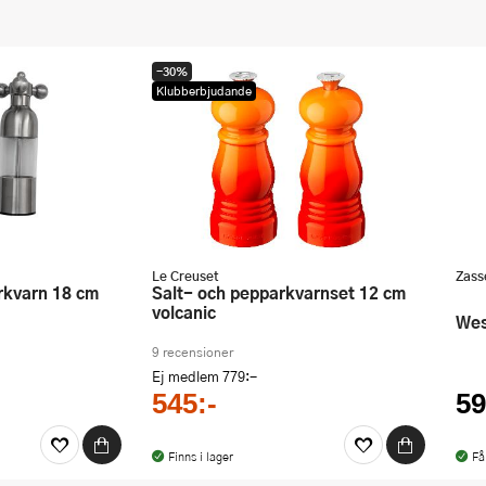
-30%
Klubberbjudande
Le Creuset
Zass
Salt- och pepparkvarnset 12 cm
volcanic
W
9 recensioner
Ej medlem
779:-
545:-
59
Finns i lager
Få