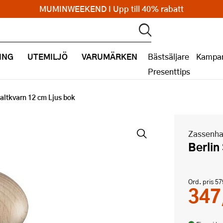
MUMINWEEKEND I Upp till 40% rabatt
ING
UTEMILJÖ
VARUMÄRKEN
Bästsäljare
Kampan
Presenttips
Saltkvarn 12 cm Ljus bok
Zassenh
Berli
Ord. pris
57
347