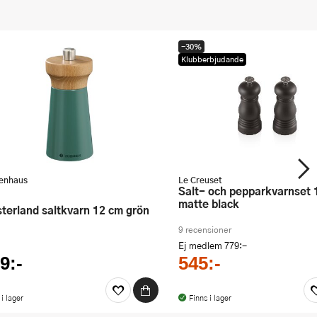
-30%
Klubberbjudande
enhaus
Le Creuset
Salt- och pepparkvarnset 12 cm
matte black
esterland saltkvarn 12 cm grön
9 recensioner
Ej medlem
779:-
9:-
545:-
 i lager
Finns i lager