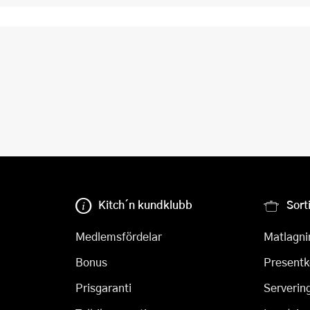
Kitch´n kundklubb
Sort
Medlemsfördelar
Matlagni
Bonus
Presentk
Prisgaranti
Serverin