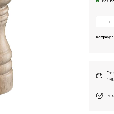
Finns i la
Kampanjens
Frak
499
Pris