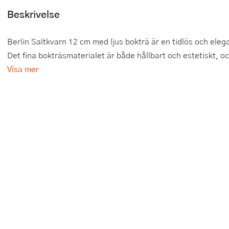
Beskrivelse
Tårtdekorationer
Smörgåsgrillar och bordsgrillar
Nötknäckare
Tygpåsar
Ätbara tårtdekorationer
Sous vide
Oljeflaska och dressingshaker
Berlin Saltkvarn 12 cm med ljus bokträ är en tidlös och eleg
Det fina bokträsmaterialet är både hållbart och estetiskt, oc
Övriga bakredskap
Stavmixer
Pastamaskiner
Visa mer
Stekplatta
Perkulator
Svamptork och frukttork
Pizzaskärare
Vakuumförpackare
Pizzaspadar
Vattenkokare
Pizzastenar och pizzastål
Vitvaror
Potatisstötar
Våffeljärn
Pour Over
Äggkokare
Rivjärn