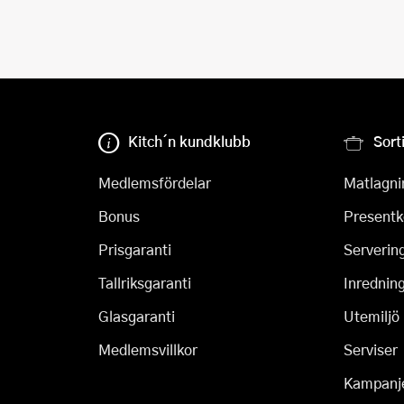
Kitch´n kundklubb
Sort
Medlemsfördelar
Matlagni
Bonus
Presentk
Prisgaranti
Serverin
Tallriksgaranti
Inrednin
Glasgaranti
Utemiljö
Medlemsvillkor
Serviser
Kampanj