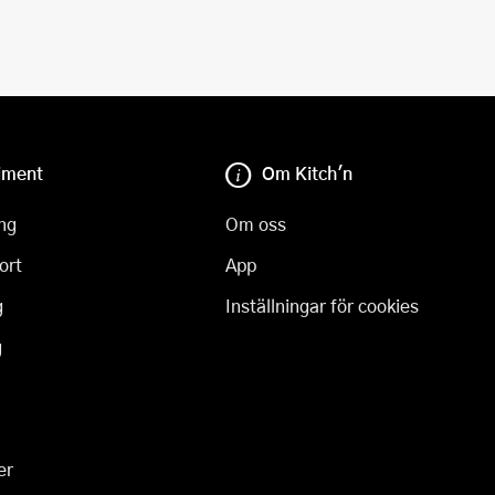
iment
Om Kitch'n
ng
Om oss
ort
App
g
Inställningar för cookies
g
er