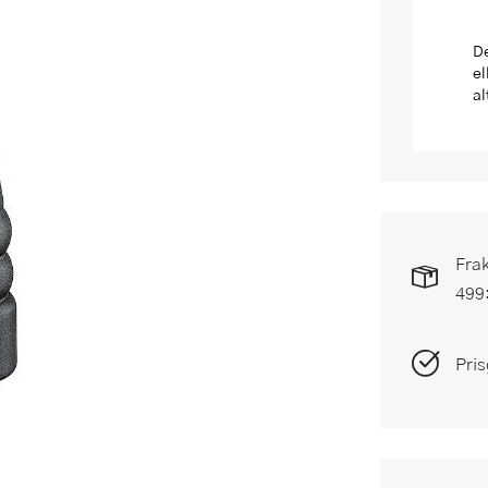
De
el
al
Frak
499
Pris