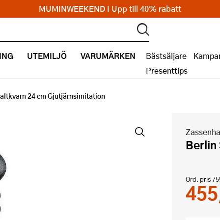
MUMINWEEKEND I Upp till 40% rabatt
ING
UTEMILJÖ
VARUMÄRKEN
Bästsäljare
Kampan
Presenttips
Saltkvarn 24 cm Gjutjärnsimitation
Zassenh
Berli
Ord. pris
75
455