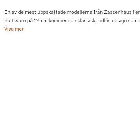
Tårtdekorationer
Smörgåsgrillar och bordsgrillar
Nötknäckare
Tygpåsar
En av de mest uppskattade modellerna från Zassenhaus i en 
Saltkvarn på 24 cm kommer i en klassisk, tidlös design som sm
Ätbara tårtdekorationer
Sous vide
Oljeflaska och dressingshaker
Visa mer
Övriga bakredskap
Stavmixer
Pastamaskiner
Stekplatta
Perkulator
Svamptork och frukttork
Pizzaskärare
Vakuumförpackare
Pizzaspadar
Vattenkokare
Pizzastenar och pizzastål
Vitvaror
Potatisstötar
Våffeljärn
Pour Over
Äggkokare
Rivjärn