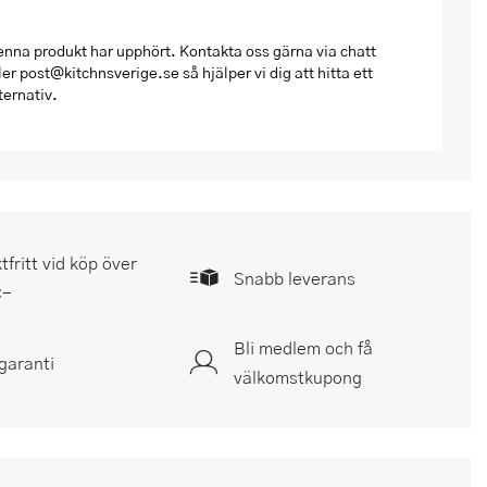
nna produkt har upphört. Kontakta oss gärna via chatt
ler post@kitchnsverige.se så hjälper vi dig att hitta ett
ternativ.
tfritt vid köp över
Snabb leverans
:-
Bli medlem och få
garanti
välkomstkupong