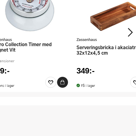
enhaus
Zassenhaus
Serveringsbricka i akaciaträ
net Vit
32x12x4,5 cm
censioner
9:-
349:-
nns i lager
Få i lager