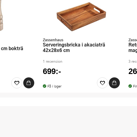
Zassenhaus
Zass
Serveringsbricka i akaciaträ
Retro Collection Timer med
8 cm bokträ
42x28x6 cm
mag
1 recension
3 re
699:-
26
Få i lager
Fi