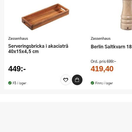
Ugnsformar
Vispar
Vitlökspressar
Zassenhaus
Zassenhaus
Ångkokare och ånginsatser
Serveringsbricka i akaciaträ
Berlin Saltkvarn 1
40x15x4,5 cm
Äggdelare
Ord. pris
699:-
449:-
419,40
Övriga köksredskap
Få i lager
Finns i lager