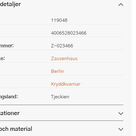
detaljer
119048
4006528023466
ummer:
Z-023466
e:
Zassenhaus
Berlin
Kryddkvarnar
ingsland:
Tjeckien
kationer
och material