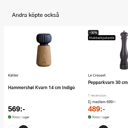
Andra köpte också
-30%
Klubberbjudande
Kähler
Le Creuset
Pepparkvarn 30 cm
Hammershøi Kvarn 14 cm Indigo
1 recension
Ej medlem
699:-
569:-
489:-
Finns i lager
Finns i lager