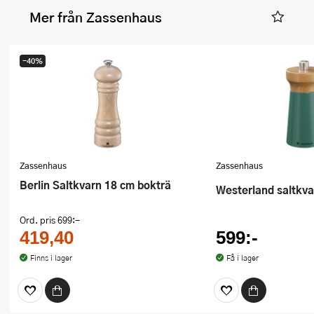
Mer från Zassenhaus
-40%
Zassenhaus
Zassenhaus
Berlin Saltkvarn 18 cm bokträ
Westerland saltkv
Ord. pris
699:-
419,40
599:-
Finns i lager
Få i lager