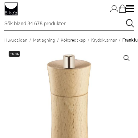
Hopp till huvudinnehållet
Frankfu
Huvudsidan
Matlagning
Köksredskap
Kryddkvarnar
-40%