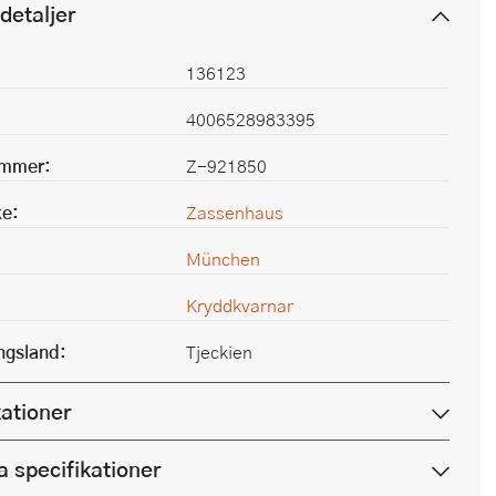
detaljer
136123
4006528983395
ummer:
Z-921850
e:
Zassenhaus
München
Kryddkvarnar
ingsland:
Tjeckien
kationer
a specifikationer