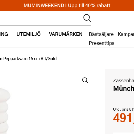
MUMINWEEKEND I Upp till 40% rabatt
ING
UTEMILJÖ
VARUMÄRKEN
Bästsäljare
Kampan
Presenttips
 Pepparkvarn 15 cm Vit/Guld
Zassenh
Münc
Ord. pris
81
491