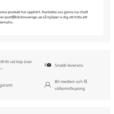
nna produkt har upphört. Kontakta oss gärna via chatt
ler post@kitchnsverige.se så hjälper vi dig att hitta ett
ternativ.
tfritt vid köp över
Snabb leverans
:-
Bli medlem och få
garanti
välkomstkupong