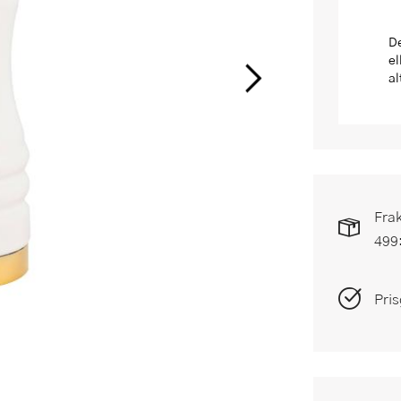
De
el
al
Frak
499
Pris