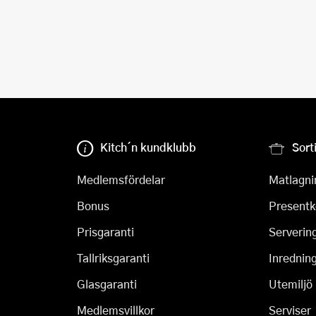
Kitch´n kundklubb
Sort
Medlemsfördelar
Matlagni
Bonus
Presentk
Prisgaranti
Serverin
Tallriksgaranti
Inrednin
Glasgaranti
Utemiljö
Medlemsvillkor
Serviser