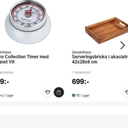
enhaus
Zassenhaus
Serveringsbricka i akaciaträ
net Vit
42x28x6 cm
censioner
1 recension
9:-
699:-
nns i lager
Få i lager