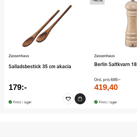
Ugnsformar
Vispar
Vitlökspressar
Ångkokare och ånginsatser
Zassenhaus
Zassenhaus
Äggdelare
Berlin Saltkvarn 1
Salladsbestick 35 cm akacia
Övriga köksredskap
Ord. pris
699:-
179:-
419,40
Finns i lager
Finns i lager