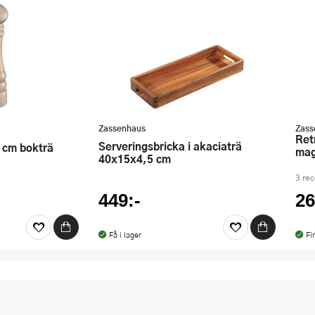
Zassenhaus
Zass
Retro Collection Timer med
Serveringsbricka i akaciaträ
8 cm bokträ
mag
40x15x4,5 cm
3 re
449:-
26
Få i lager
Fi