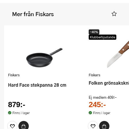
Mer från Fiskars
-40%
Klubberbjudande
Fiskars
Fiskars
Folken grönsakskni
Hard Face stekpanna 28 cm
Ej medlem
409:-
879:-
245:-
Finns i lager
Finns i lager