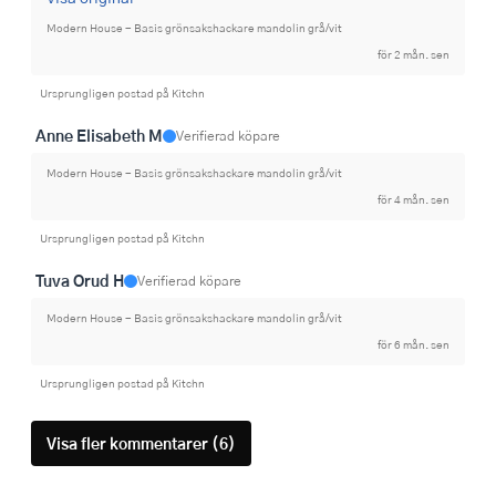
Modern House - Basis grönsakshackare mandolin grå/vit
för 2 mån. sen
Ursprungligen postad på Kitchn
Anne Elisabeth M
Verifierad köpare
Modern House - Basis grönsakshackare mandolin grå/vit
för 4 mån. sen
Ursprungligen postad på Kitchn
Tuva Orud H
Verifierad köpare
Modern House - Basis grönsakshackare mandolin grå/vit
för 6 mån. sen
Ursprungligen postad på Kitchn
Visa fler kommentarer (6)