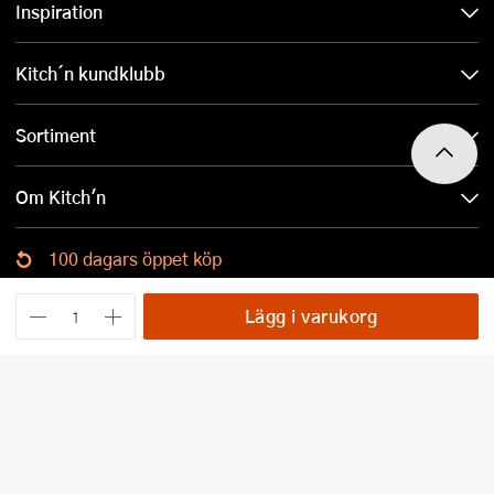
Inspiration
Kitch´n kundklubb
Sortiment
Om Kitch'n
100 dagars öppet köp
Ladda ned Kitch´n-appen
Lägg i varukorg