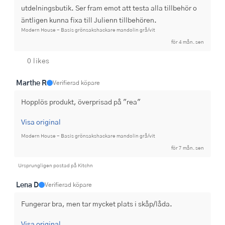
utdelningsbutik. Ser fram emot att testa alla tillbehör o 
äntligen kunna fixa till Julienn tillbehören.
Modern House - Basis grönsakshackare mandolin grå/vit
för 4 mån. sen
0 likes
Marthe R
Verifierad köpare
Hopplös produkt, överprisad på "rea"
Visa original
Modern House - Basis grönsakshackare mandolin grå/vit
för 7 mån. sen
Ursprungligen postad på Kitchn
Lena D
Verifierad köpare
Fungerar bra, men tar mycket plats i skåp/låda.
Visa original