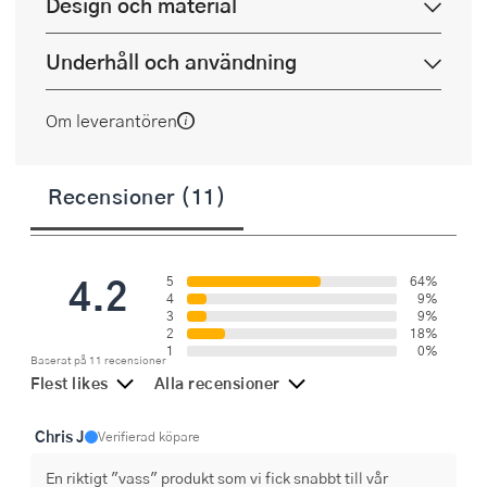
Design och material
Underhåll och användning
Om leverantören
Recensioner (11)
4.2
5
64%
4
9%
3
9%
2
18%
1
0%
Baserat på 11 recensioner
Flest likes
Alla recensioner
Chris J
Verifierad köpare
En riktigt "vass" produkt som vi fick snabbt till vår 