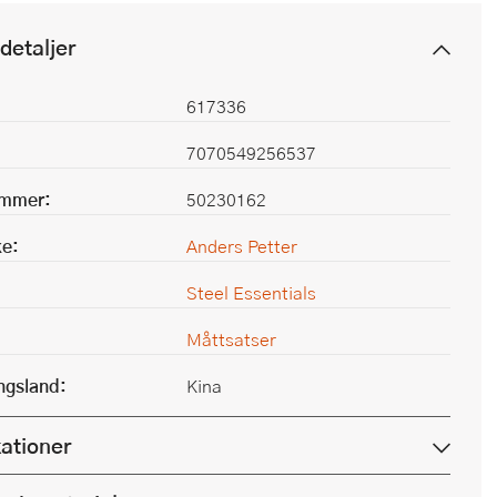
detaljer
617336
7070549256537
ummer:
50230162
e:
Anders Petter
Steel Essentials
Måttsatser
ingsland:
Kina
kationer