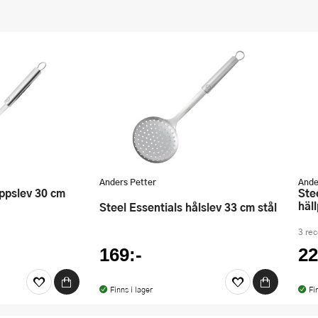
Anders Petter
Ande
Steel Essentials soppslev med
häll
Steel Essentials hålslev 33 cm stål
3 re
169:-
22
Finns i lager
Fi