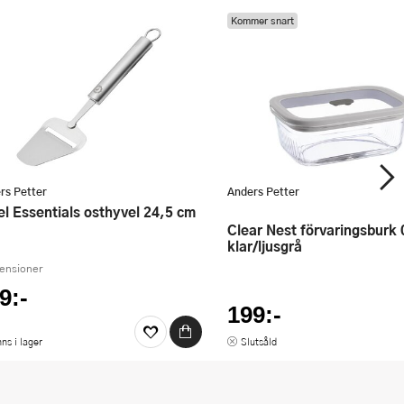
Kommer snart
rs Petter
Anders Petter
Clear Nest förvaringsburk 0,8 L
klar/ljusgrå
censioner
9:-
199:-
nns i lager
Slutsåld