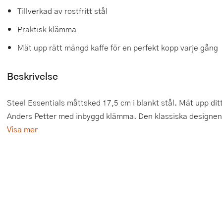
Tillverkad av rostfritt stål
Tårtdekorationer
Smörgåsgrillar och bordsgrillar
Nötknäckare
Tygpåsar
Praktisk klämma
Ätbara tårtdekorationer
Sous vide
Oljeflaska och dressingshaker
Mät upp rätt mängd kaffe för en perfekt kopp varje gång
Övriga bakredskap
Stavmixer
Pastamaskiner
Beskrivelse
Stekplatta
Perkulator
Steel Essentials måttsked 17,5 cm i blankt stål. Mät upp dit
Svamptork och frukttork
Pizzaskärare
Anders Petter med inbyggd klämma. Den klassiska designen i r
Vakuumförpackare
Pizzaspadar
Visa mer
Vattenkokare
Pizzastenar och pizzastål
Vitvaror
Potatisstötar
Våffeljärn
Pour Over
Äggkokare
Rivjärn