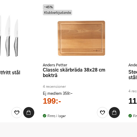
-45%
Klubberbjudande
Anders Petter
Ande
Classic skärbräda 38x28 cm
Steel Essentials osthyvel 24,5 cm
tfritt stål
bokträ
stål
4 recensioner
4 re
Ej medlem
359:-
199:-
11
Finns i lager
Fi