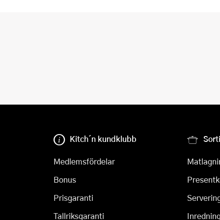
Kitch´n kundklubb
Sort
Medlemsfördelar
Matlagni
Bonus
Presentk
Prisgaranti
Serverin
Tallriksgaranti
Inrednin