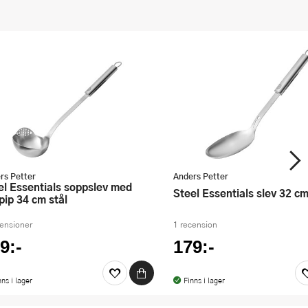
rs Petter
Anders Petter
Steel Essentials slev 32 cm
pip 34 cm stål
censioner
1 recension
9:-
179:-
nns i lager
Finns i lager