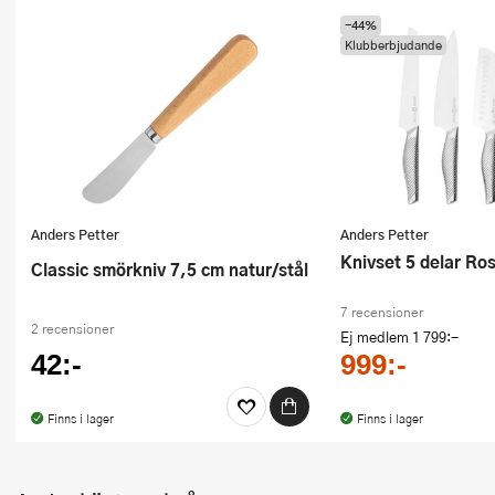
Ugnsformar
-44%
Klubberbjudande
Vispar
Vitlökspressar
Ångkokare och ånginsatser
Äggdelare
Anders Petter
Anders Petter
Knivset 5 delar Ros
Övriga köksredskap
Classic smörkniv 7,5 cm natur/stål
7 recensioner
2 recensioner
Ej medlem
1 799:-
42:-
999:-
Finns i lager
Finns i lager