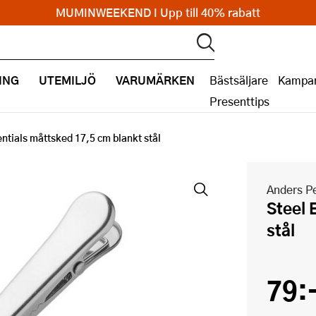
MUMINWEEKEND I Upp till 40% rabatt
ING
UTEMILJÖ
VARUMÄRKEN
Bästsäljare
Kampan
Presenttips
entials måttsked 17,5 cm blankt stål
Anders Pe
Steel Essentials måttsked 17,5 cm blankt
stål
79: