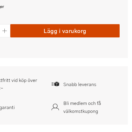
ger
Lägg i varukorg
tfritt vid köp över
Snabb leverans
:-
Bli medlem och få
garanti
välkomstkupong