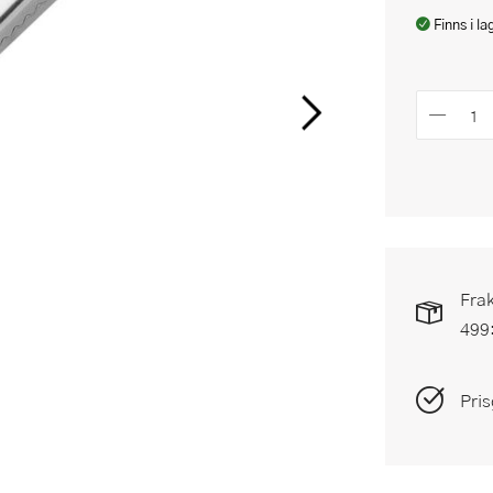
Finns i la
Frak
499
Pris