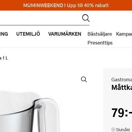
MUMINWEEKEND I Upp till 40% rabatt
ING
UTEMILJÖ
VARUMÄRKEN
Bästsäljare
Kampan
Presenttips
 1 L
Gastrom
Mått
79:
Slutsåld