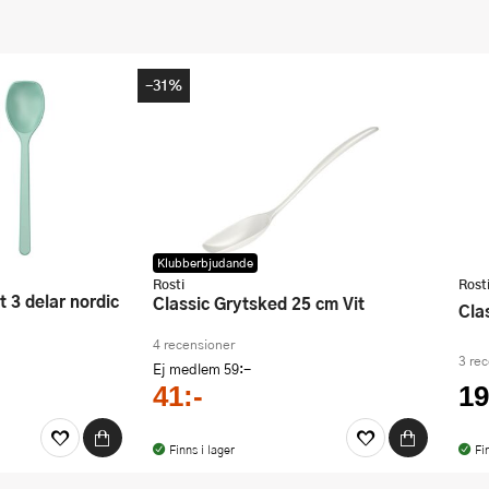
-31%
Klubberbjudande
Rosti
Rost
Classic Grytsked 25 cm Vit
Cl
4 recensioner
3 re
Ej medlem
59:-
41:-
19
Finns i lager
Fi