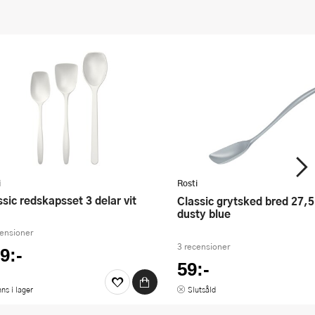
i
Rosti
assic redskapsset 3 delar vit
Classic grytsked bred 27,5 cm
dusty blue
censioner
3 recensioner
9:-
59:-
nns i lager
Slutsåld