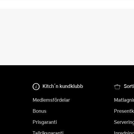
Kitch´n kundklubb
Sort
Medlemsfördelar
Matlagni
Bonus
Presentk
Prisgaranti
Serverin
Tallriksgaranti
Inrednin