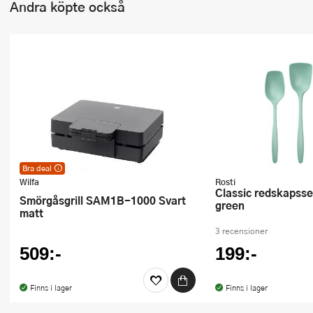
Andra köpte också
Bra deal
Bra deal – utmärkt pris varje dag! Kan ej
Wilfa
Rosti
kombineras med andra erbjudanden eller
Classic redskapsset 3 delar nordic
rabattkuponger.
Smörgåsgrill SAM1B-1000 Svart
green
matt
3 recensioner
509:-
199:-
Finns i lager
Finns i lager