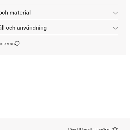
och material
ll och användning
antören
Lägg till favoritvarumärke