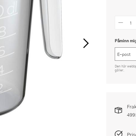
Påminn mig 
Den här webb
gäller.
Frak
499
Pris