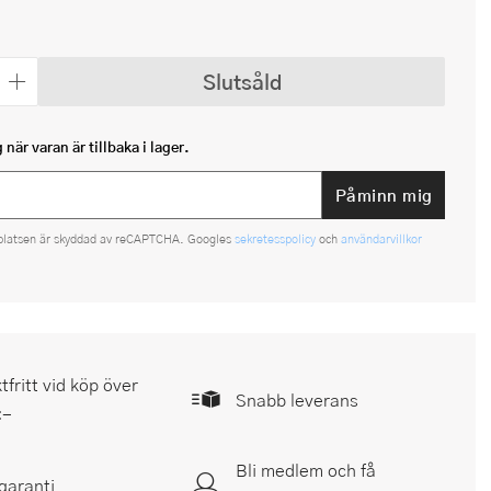
Slutsåld
när varan är tillbaka i lager.
Påminn mig
platsen är skyddad av reCAPTCHA. Googles
sekretesspolicy
och
användarvillkor
tfritt vid köp över
Snabb leverans
:-
Bli medlem och få
garanti