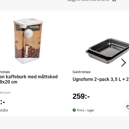
romax
Gastromax
Ugnsform 2-pack 3,5 L + 2
9x20 cm
cension
259:-
:-
utsåld
Finns i lager