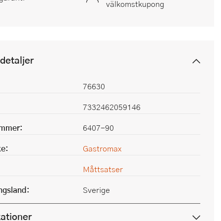
välkomstkupong
detaljer
76630
7332462059146
ummer:
6407-90
e:
Gastromax
Måttsatser
ingsland:
Sverige
kationer