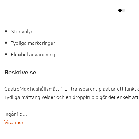
Tårtdekorationer
Smörgåsgrillar och bordsgrillar
Nötknäckare
Tygpåsar
Ätbara tårtdekorationer
Sous vide
Oljeflaska och dressingshaker
Stor volym
Övriga bakredskap
Stavmixer
Pastamaskiner
Tydliga markeringar
Stekplatta
Perkulator
Flexibel användning
Svamptork och frukttork
Pizzaskärare
Beskrivelse
Vakuumförpackare
Pizzaspadar
GastroMax hushållsmått 1 L i transparent plast är ett funkti
Vattenkokare
Pizzastenar och pizzastål
Tydliga måttangivelser och en droppfri pip gör det enkelt att 
Vitvaror
Potatisstötar
Ingår i e...
Våffeljärn
Pour Over
Visa mer
Äggkokare
Rivjärn