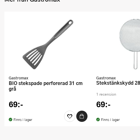
Ugnsformar
Vispar
Vitlökspressar
Ångkokare och ånginsatser
Äggdelare
Övriga köksredskap
Gastromax
Gastromax
Stekstänkskydd 2
BIO stekspade perforerad 31 cm
grå
1 recension
69:-
69:-
Finns i lager
Finns i lager