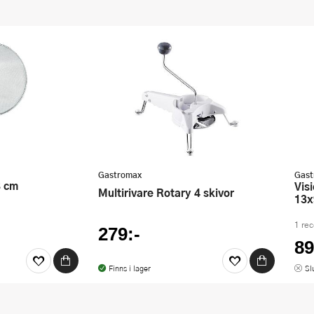
Gastromax
Gast
8 cm
Vision kaffeburk med måttsked
Multirivare Rotary 4 skivor
13x
1 re
279:-
89
Finns i lager
Sl