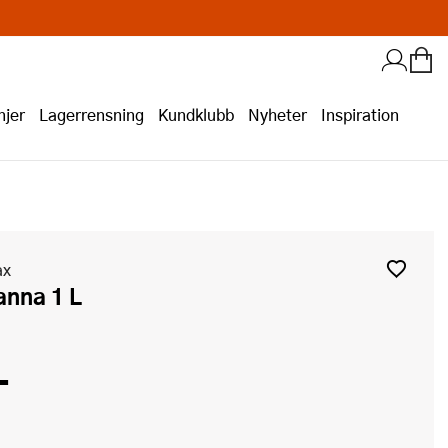
jer
Lagerrensning
Kundklubb
Nyheter
Inspiration
ax
kanna 1 L
-