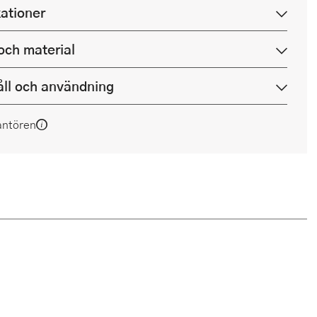
kationer
och material
ll och användning
antören