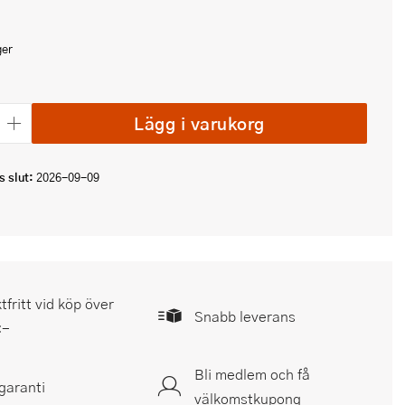
ger
Lägg i varukorg
 slut:
2026-09-09
tfritt vid köp över
Snabb leverans
:-
Bli medlem och få
garanti
välkomstkupong