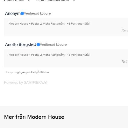
Ugnsformar
Anonym
Verifierad köpare
Vispar
Modern House - Pasta La Vista Pastamått 1-3 Portioner Stål
Vitlökspressar
förr
Ångkokare och ånginsatser
Anette Bergstø J
Verifierad köpare
Äggdelare
Modern House - Pasta La Vista Pastamått 1-3 Portioner Stål
för 
Övriga köksredskap
Ursprungligen postad på Kitchn
Powered by GAMIFIERA.®
Mer från Modern House