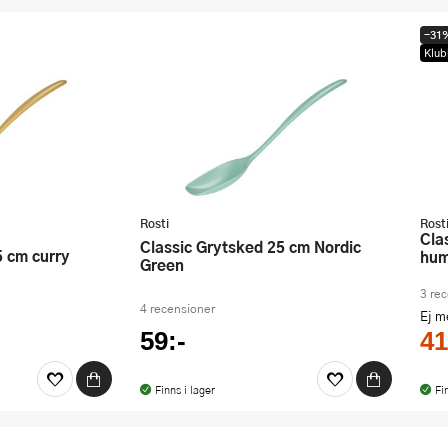
-31
Klub
Rosti
Rost
Classic grytssked bred 27,5 cm
Classic Grytsked 25 cm Nordic
5 cm curry
hu
Green
3 re
4 recensioner
Ej 
59:-
41
Finns i lager
Fi