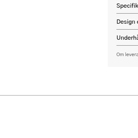
Specifi
Design 
Underhå
Om lever