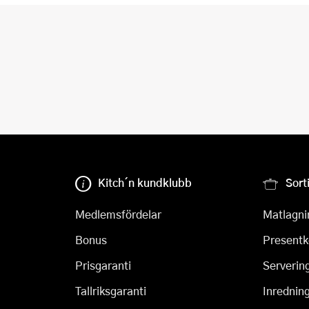
Kitch´n kundklubb
Sort
Medlemsfördelar
Matlagni
Bonus
Presentk
Prisgaranti
Serverin
Tallriksgaranti
Inrednin