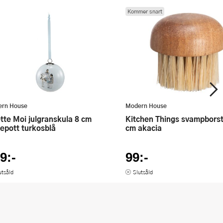
Kommer snart
rn House
Modern House
Kitchen Things svampborste Ø5
epott turkosblå
cm akacia
9:-
99:-
utsåld
Slutsåld