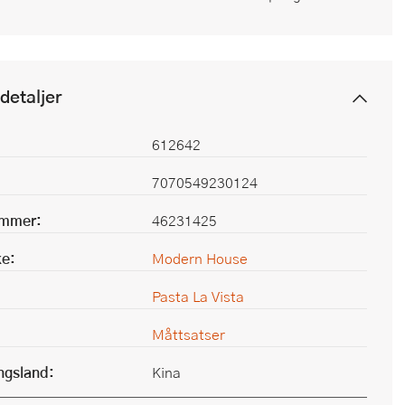
detaljer
612642
7070549230124
ummer:
46231425
e:
Modern House
Pasta La Vista
Måttsatser
ingsland:
Kina