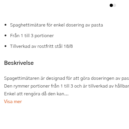
Tårtdekorationer
Smörgåsgrillar och bordsgrillar
Nötknäckare
Tygpåsar
Ätbara tårtdekorationer
Sous vide
Oljeflaska och dressingshaker
Spaghettimätare för enkel dosering av pasta
Övriga bakredskap
Stavmixer
Pastamaskiner
Från 1 till 3 portioner
Tillverkad av rostfritt stål 18/8
Stekplatta
Perkulator
Svamptork och frukttork
Pizzaskärare
Beskrivelse
Vakuumförpackare
Pizzaspadar
Spagettimätaren är designad för att göra doseringen av pas
Den rymmer portioner från 1 till 3 och är tillverkad av hållbart
Vattenkokare
Pizzastenar och pizzastål
Enkel att rengöra då den kan...
Vitvaror
Potatisstötar
Visa mer
Våffeljärn
Pour Over
Äggkokare
Rivjärn