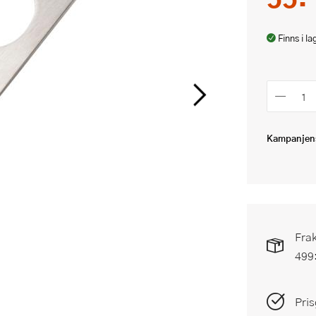
Finns i la
Kampanjens
Frak
499
Pris