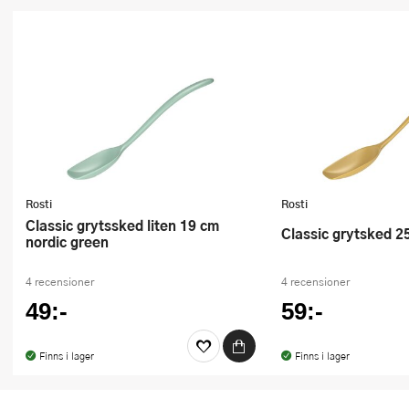
Rosti
Rosti
Classic grytssked liten 19 cm
Classic grytsked 2
nordic green
4 recensioner
4 recensioner
49:-
59:-
Finns i lager
Finns i lager