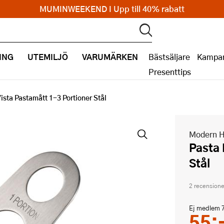
MUMINWEEKEND I Upp till 40% rabatt
ING
UTEMILJÖ
VARUMÄRKEN
Bästsäljare
Kampan
Presenttips
ista Pastamått 1-3 Portioner Stål
Modern 
Pasta La Vista Pastamått 1-3 Portioner
Stål
2 recensione
Ej medlem
55: