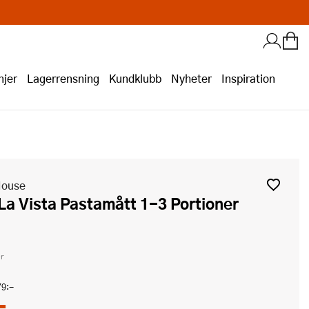
jer
Lagerrensning
Kundklubb
Nyheter
Inspiration
House
r
79:-
-