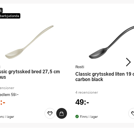
%
berbjudande
i
Rosti
Classic grytssked liten 19 cm
mus
carbon black
censioner
4 recensioner
medlem
59:-
:-
49:-
nns i lager
Finns i lager