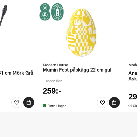
Modern House
Mode
Mumin Fest påskägg 22 cm gul
 31 cm Mörk Grå
Anette Moi julgranskula 8 cm
Ask
1 recension
259:-
29
Finns i lager
Sl