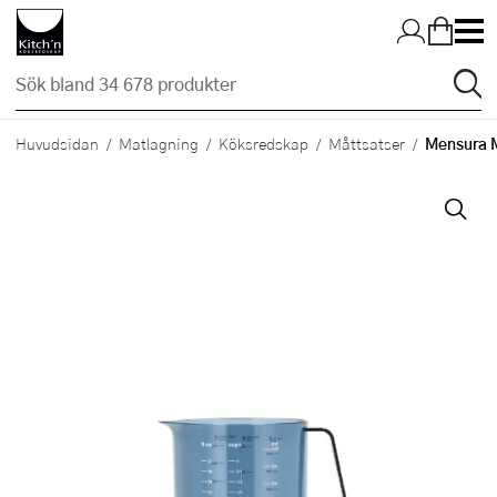
Hopp till huvudinnehållet
Mensura M
Huvudsidan
Matlagning
Köksredskap
Måttsatser