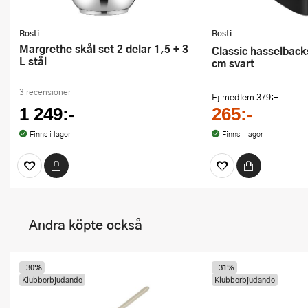
Rosti
Rosti
Margrethe skål set 2 delar 1,5 + 3
Classic hasselbackskärare 20,5
L stål
cm svart
3 recensioner
Ej medlem
379:-
1 249:-
265:-
Finns i lager
Finns i lager
Andra köpte också
-30%
-31%
Klubberbjudande
Klubberbjudande