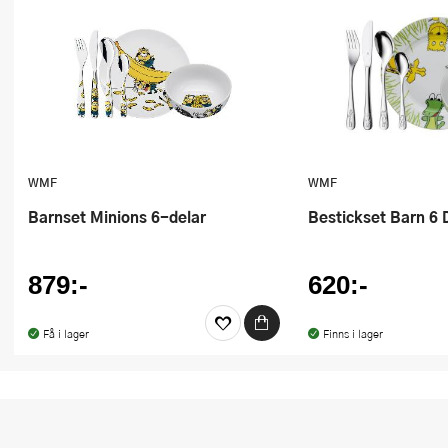
Ugnsformar
Vispar
Vitlökspressar
Ångkokare och ånginsatser
WMF
WMF
Äggdelare
Barnset Minions 6-delar
Bestickset Barn 6 
Övriga köksredskap
879:-
620:-
Få i lager
Finns i lager