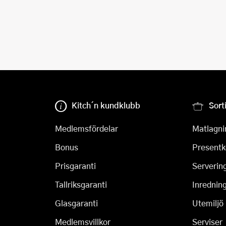
Kitch´n kundklubb
Sort
Medlemsfördelar
Matlagni
Bonus
Presentk
Prisgaranti
Serverin
Tallriksgaranti
Inrednin
Glasgaranti
Utemiljö
Medlemsvillkor
Serviser