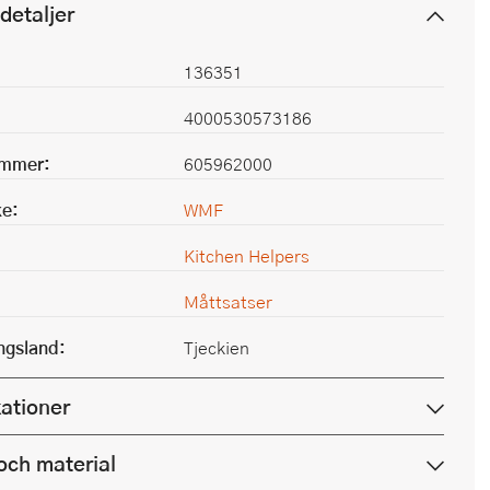
detaljer
136351
4000530573186
ummer:
605962000
e:
WMF
Kitchen Helpers
Måttsatser
ingsland:
Tjeckien
kationer
och material