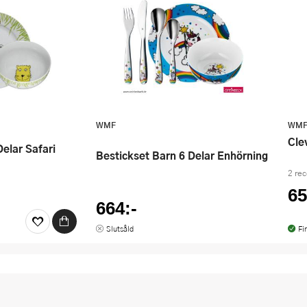
WMF
WM
Cl
Delar Safari
Bestickset Barn 6 Delar Enhörning
2 re
65
664:-
Slutsåld
Fi