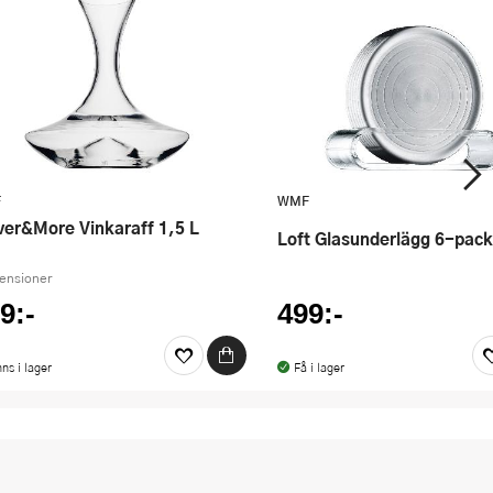
F
WMF
ever&More Vinkaraff 1,5 L
Loft Glasunderlägg 6-pack
censioner
9:-
499:-
nns i lager
Få i lager