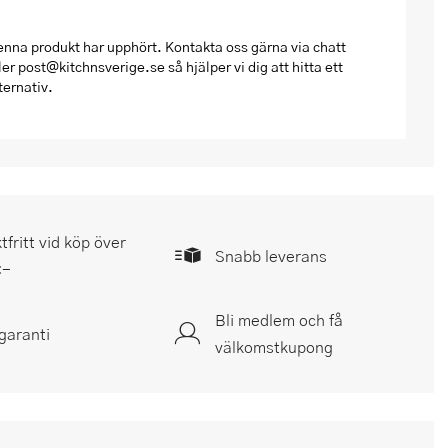
nna produkt har upphört. Kontakta oss gärna via chatt
ler post@kitchnsverige.se så hjälper vi dig att hitta ett
ternativ.
tfritt vid köp över
Snabb leverans
:-
Bli medlem och få
garanti
välkomstkupong