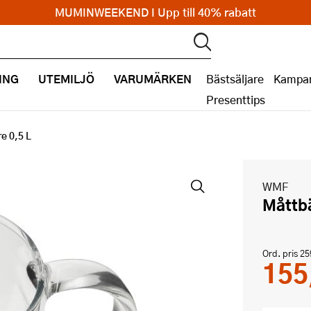
MUMINWEEKEND I Upp till 40% rabatt
ING
UTEMILJÖ
VARUMÄRKEN
Bästsäljare
Kampan
Presenttips
e 0,5 L
WMF
Mått
Ord. pris
25
155