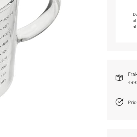
De
el
al
Frak
499
Pris