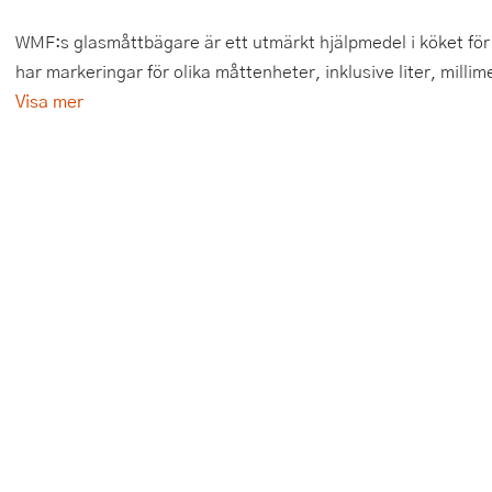
Tårtdekorationer
Smörgåsgrillar och bordsgrillar
Nötknäckare
Tygpåsar
WMF:s glasmåttbägare är ett utmärkt hjälpmedel i köket för
har markeringar för olika måttenheter, inklusive liter, millim
Ätbara tårtdekorationer
Sous vide
Oljeflaska och dressingshaker
Visa mer
Övriga bakredskap
Stavmixer
Pastamaskiner
Stekplatta
Perkulator
Svamptork och frukttork
Pizzaskärare
Vakuumförpackare
Pizzaspadar
Vattenkokare
Pizzastenar och pizzastål
Vitvaror
Potatisstötar
Våffeljärn
Pour Over
Äggkokare
Rivjärn