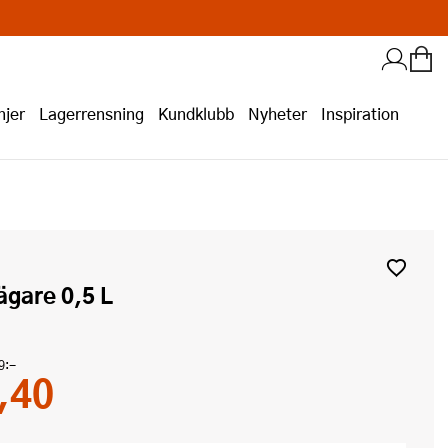
jer
Lagerrensning
Kundklubb
Nyheter
Inspiration
bägare 0,5 L
9:-
,40