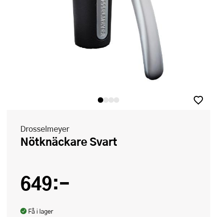
Drosselmeyer
Nötknäckare Svart
649:-
Få i lager