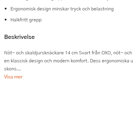
Ergonomisk design minskar tryck och belastning
Tårtdekorationer
Smörgåsgrillar och bordsgrillar
Nötknäckare
Tygpåsar
Halkfritt grepp
Ätbara tårtdekorationer
Sous vide
Oljeflaska och dressingshaker
Beskrivelse
Övriga bakredskap
Stavmixer
Pastamaskiner
Stekplatta
Perkulator
Nöt- och skaldjursknäckare 14 cm Svart från OXO, nöt- och
en klassisk design och modern komfort. Dess ergonomiska u
Svamptork och frukttork
Pizzaskärare
skons...
Vakuumförpackare
Pizzaspadar
Visa mer
Vattenkokare
Pizzastenar och pizzastål
Vitvaror
Potatisstötar
Våffeljärn
Pour Over
Äggkokare
Rivjärn