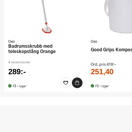
Ugnsformar
Vispar
Vitlökspressar
Oxo
Oxo
Ångkokare och ånginsatser
Badrumsskrubb med
Good Grips Kompos
teleskopstång Orange
Äggdelare
4 recensioner
Ord. pris
419:-
Övriga köksredskap
289:-
251,40
Få i lager
Få i lager