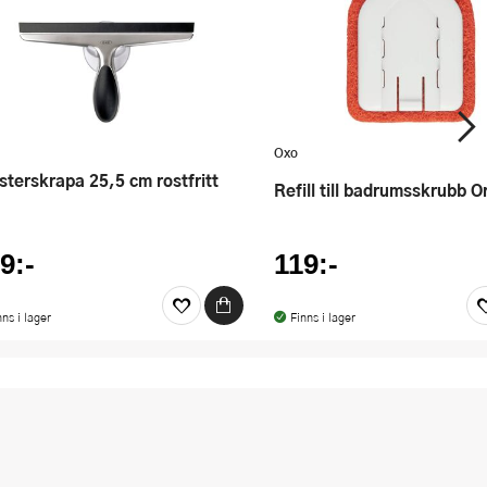
Oxo
Refill till badrumsskrubb 
9:-
119:-
nns i lager
Finns i lager