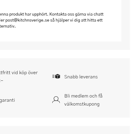
nna produkt har upphört. Kontakta oss gärna via chatt
ler post@kitchnsverige.se så hjälper vi dig att hitta ett
ternativ.
tfritt vid köp över
Snabb leverans
:-
Bli medlem och få
garanti
välkomstkupong