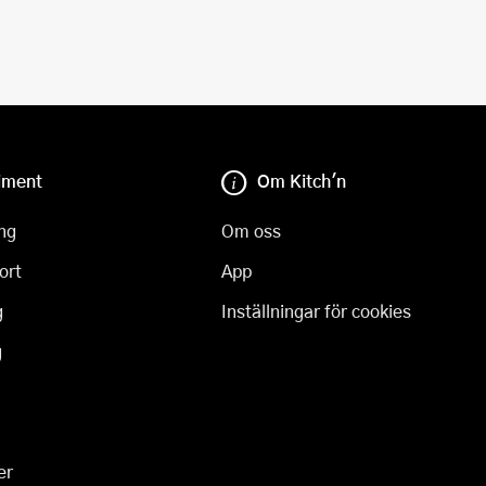
iment
Om Kitch'n
ng
Om oss
ort
App
g
Inställningar för cookies
g
er