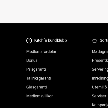
Kitch´n kundklubb
Sort
Medlemsfördelar
Matlagni
Bonus
Presentk
Prisgaranti
Serverin
Tallriksgaranti
Inrednin
Glasgaranti
Utemiljö
Medlemsvillkor
Serviser
Kampanj