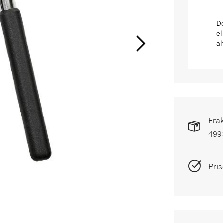
De
el
al
Frak
499
Pris