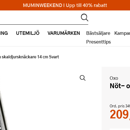
MUMINWEEKEND I Upp till 40% rabatt
ING
UTEMILJÖ
VARUMÄRKEN
Bästsäljare
Kampan
Presenttips
h skaldjursknäckare 14 cm Svart
Oxo
Nöt-
Ord. pris
34
209