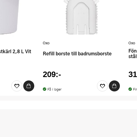
Oxo
Oxo
Fönsterskrapa 25,5 cm rostfritt
tkärl 2,8 L Vit
Refill borste till badrumsborste
stål
209:-
31
Få i lager
Fi