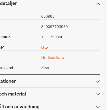
detaljer
603985
840097703930
ummer:
X-11350300
e:
Oxo
Nötknäckare
ingsland:
Kina
kationer
och material
ll och användning