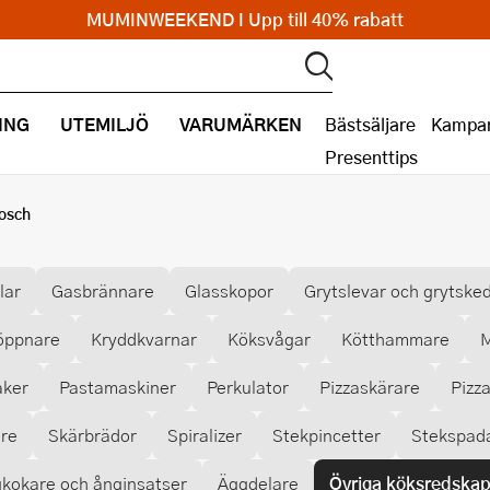
MUMINWEEKEND I Upp till 40% rabatt
ING
UTEMILJÖ
VARUMÄRKEN
Bästsäljare
Kampan
Presenttips
osch
lar
Gasbrännare
Glasskopor
Grytslevar och grytske
öppnare
Kryddkvarnar
Köksvågar
Kötthammare
M
aker
Pastamaskiner
Perkulator
Pizzaskärare
Pizz
are
Skärbrädor
Spiralizer
Stekpincetter
Stekspad
kokare och ånginsatser
Äggdelare
Övriga köksredska