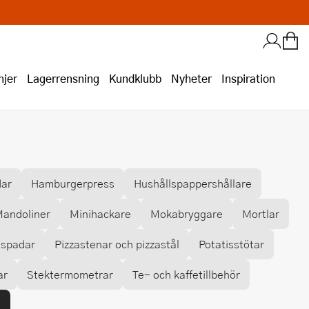
jer
Lagerrensning
Kundklubb
Nyheter
Inspiration
dar
Hamburgerpress
Hushållspappershållare
andoliner
Minihackare
Mokabryggare
Mortlar
aspadar
Pizzastenar och pizzastål
Potatisstötar
ar
Stektermometrar
Te- och kaffetillbehör
p