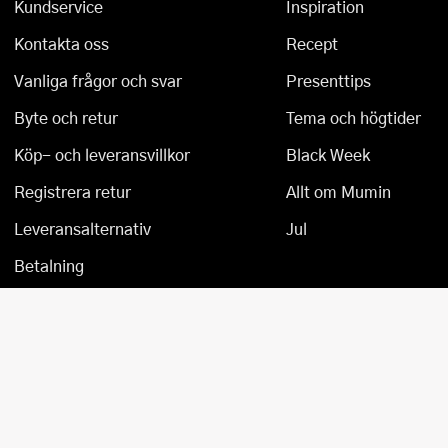
Kundservice
Inspiration
Tårtdekorationer
Smörgåsgrillar och bordsgrillar
Nötknäckare
Tygpåsar
Kontakta oss
Recept
Ätbara tårtdekorationer
Sous vide
Oljeflaska och dressingshaker
Vanliga frågor och svar
Presenttips
Byte och retur
Tema och högtider
Övriga bakredskap
Stavmixer
Pastamaskiner
Köp- och leveransvillkor
Black Week
Stekplatta
Perkulator
Registrera retur
Allt om Mumin
Svamptork och frukttork
Pizzaskärare
Leveransalternativ
Jul
Vakuumförpackare
Pizzaspadar
Betalning
Vattenkokare
Pizzastenar och pizzastål
Vitvaror
Potatisstötar
Våffeljärn
Pour Over
Äggkokare
Rivjärn