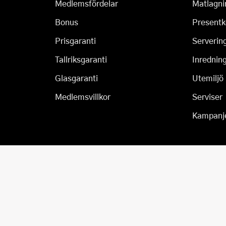
Medlemsfördelar
Matlagni
Bonus
Presentk
Prisgaranti
Serverin
Tallriksgaranti
Inrednin
Glasgaranti
Utemiljö
Medlemsvillkor
Serviser
Kampanj