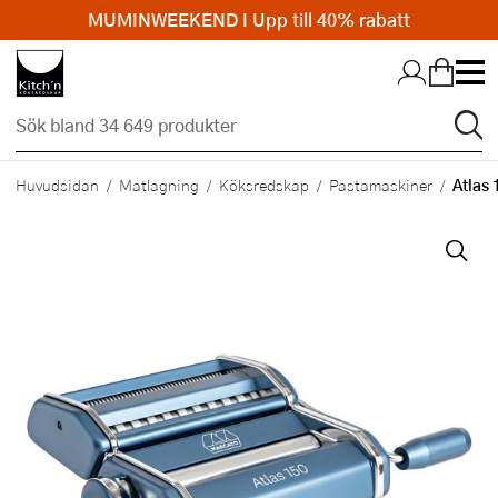
MUMINWEEKEND I Upp till 40% rabatt
Hopp till huvudinnehållet
Atlas
Huvudsidan
Matlagning
Köksredskap
Pastamaskiner