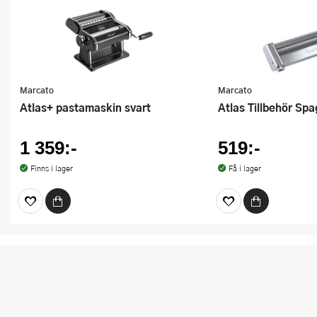
Marcato
Marcato
Atlas+ pastamaskin svart
Atlas Tillbehör Spa
1 359:-
519:-
Finns i lager
Få i lager