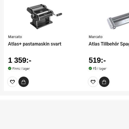
Marcato
Marcato
Atlas+ pastamaskin svart
Atlas Tillbehör Spa
1 359:-
519:-
Finns i lager
Få i lager