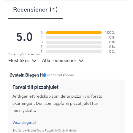
Recensioner (1)
5.0
5
100%
4
0%
3
0%
2
0%
1
0%
Baserat på 1 recension
Flest likes
Alla recensioner
Øystein Blegen H
Verifierad köpare
Farväl till pizzahjulet
Äntligen ett redskap som delar pizzan vid första 
skärningen. Den som uppfann pizzahjulet har 
misslyckats.
Visa original
Eva Solo - Green Tools Pizzakniv/Örtkniv Grön