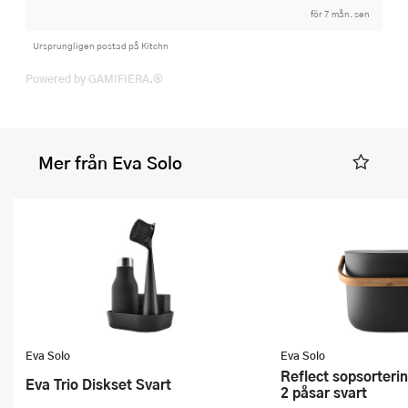
för 7 mån. sen
Ursprungligen postad på Kitchn
Powered by GAMIFIERA.®
Mer från Eva Solo
Eva Solo
Eva Solo
Reflect sopsorteringshink 16 L för
Eva Trio Diskset Svart
2 påsar svart