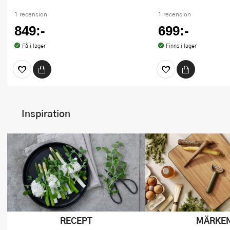
1 recension
1 recension
849:-
699:-
Få i lager
Finns i lager
Inspiration
RECEPT
MÄRKE