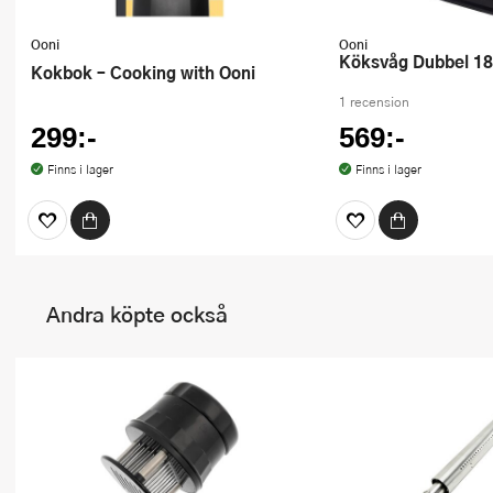
Ooni
Ooni
Köksvåg Dubbel 1
Kokbok – Cooking with Ooni
1 recension
299:-
569:-
Finns i lager
Finns i lager
Andra köpte också