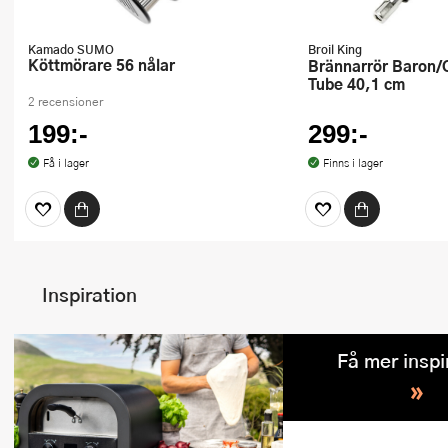
Kamado SUMO
Broil King
Köttmörare 56 nålar
Brännarrör Baron/Crown Dual-
Tube 40,1 cm
2 recensioner
199:-
299:-
Få i lager
Finns i lager
Inspiration
Få mer inspi
»