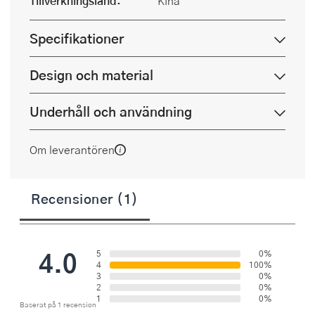
Tillverkningsland:
Kina
Specifikationer
Design och material
Underhåll och användning
Om leverantören
Recensioner (1)
4.0
5
0%
4
100%
3
0%
2
0%
1
0%
Baserat på 1 recension