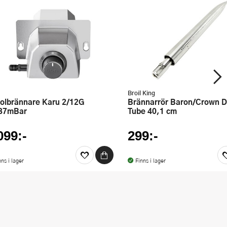
Broil King
Brännarrör Baron/Crown Dual-
37mBar
Tube 40,1 cm
099:-
299:-
nns i lager
Finns i lager