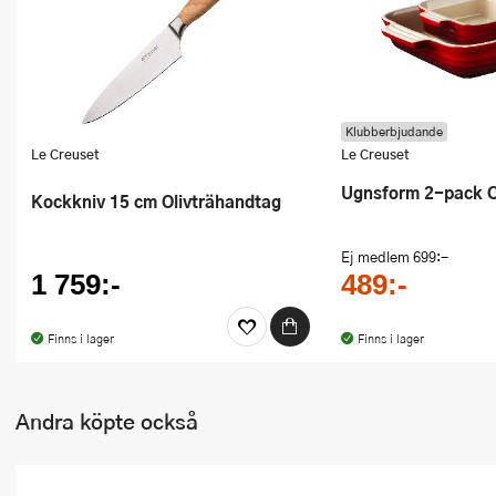
Ugnsformar
Vispar
Vitlökspressar
Klubberbjudande
Le Creuset
Le Creuset
Ångkokare och ånginsatser
Ugnsform 2-pack 
Kockkniv 15 cm Olivträhandtag
Äggdelare
Ej medlem
699:-
Övriga köksredskap
1 759:-
489:-
Finns i lager
Finns i lager
Andra köpte också