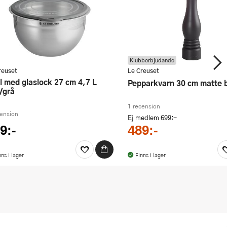
Klubberbjudande
reuset
Le Creuset
Pepparkvarn 30 cm matte 
l/grå
1 recension
cension
Ej medlem
699:-
9:-
489:-
nns i lager
Finns i lager