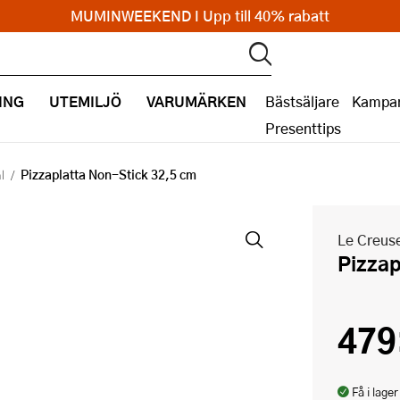
MUMINWEEKEND I Upp till 40% rabatt
ING
UTEMILJÖ
VARUMÄRKEN
Bästsäljare
Kampan
Presenttips
Pizzaplatta Non-Stick 32,5 cm
l
Le Creus
Pizza
479
Få i lager