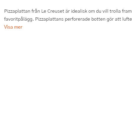
Tårtdekorationer
Smörgåsgrillar och bordsgrillar
Nötknäckare
Tygpåsar
Pizzaplattan från Le Creuset är idealisk om du vill trolla fr
favoritpålägg. Pizzaplattans perforerade botten gör att luften
Ätbara tårtdekorationer
Sous vide
Oljeflaska och dressingshaker
Visa mer
Övriga bakredskap
Stavmixer
Pastamaskiner
Stekplatta
Perkulator
Svamptork och frukttork
Pizzaskärare
Vakuumförpackare
Pizzaspadar
Vattenkokare
Pizzastenar och pizzastål
Vitvaror
Potatisstötar
Våffeljärn
Pour Over
Äggkokare
Rivjärn