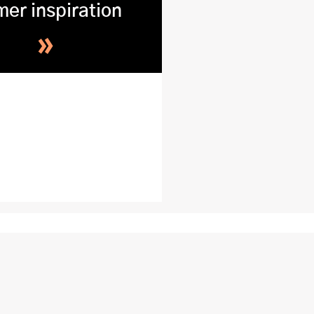
mer inspiration
»