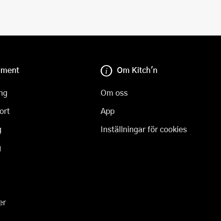
iment
Om Kitch'n
ng
Om oss
ort
App
g
Inställningar för cookies
g
er