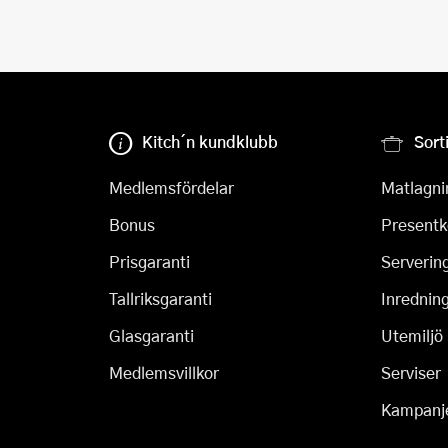
Kitch´n kundklubb
Sort
Medlemsfördelar
Matlagni
Bonus
Presentk
Prisgaranti
Serverin
Tallriksgaranti
Inrednin
Glasgaranti
Utemiljö
Medlemsvillkor
Serviser
Kampanj