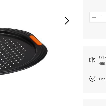
Frak
499
Pris