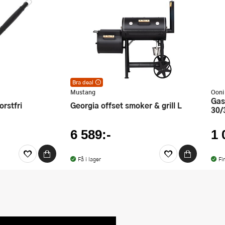
Bra deal
Bra deal – utmärkt pris varje dag! Kan ej
Mustang
Ooni
kombineras med andra erbjudanden eller
Gasolbrännare Karu 2/12G
rabattkuponger.
orstfri
Georgia offset smoker & grill L
30/
6 589:-
1 
Få i lager
Fi