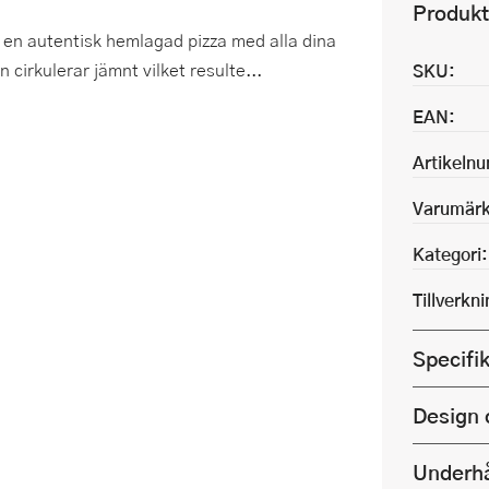
Produkt
am en autentisk hemlagad pizza med alla dina
 cirkulerar jämnt vilket resulte...
SKU:
EAN:
Artikeln
Varumärk
Kategori:
Tillverkn
Specifi
Design 
Underhå