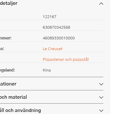
detaljer
122167
630870342568
ummer:
46089330010000
e:
Le Creuset
Pizzastenar och pizzastål
ingsland:
Kina
kationer
och material
ll och användning