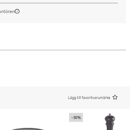
antören
Lägg till favoritvarumärke
-30%