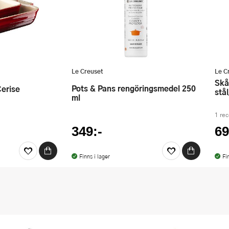
Le Creuset
Le C
Skål med glaslock 27 cm 4,7 L
Pots & Pans rengöringsmedel 250
Cerise
stå
ml
1 re
349:-
69
Finns i lager
Fi