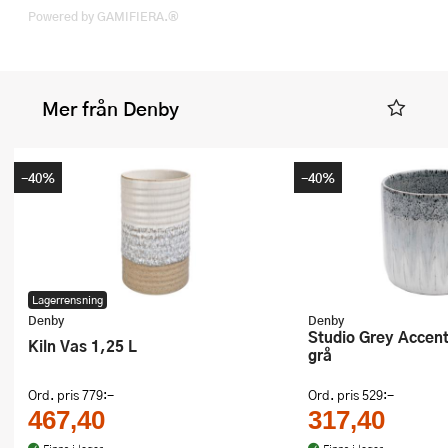
Powered by GAMIFIERA.®
Mer från Denby
-40%
-40%
Lagerrensning
Denby
Denby
Studio Grey Accent kruka 67 cl
Kiln Vas 1,25 L
grå
Ord. pris
779:-
Ord. pris
529:-
467,40
317,40