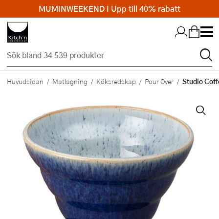
MUMINWEEKEND I Upp till 40% rabatt
Hopp till huvudinnehållet
Studio Coff
Huvudsidan
Matlagning
Köksredskap
Pour Over