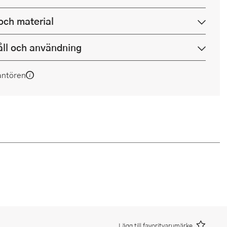
och material
ll och användning
antören
Lägg till favoritvarumärke