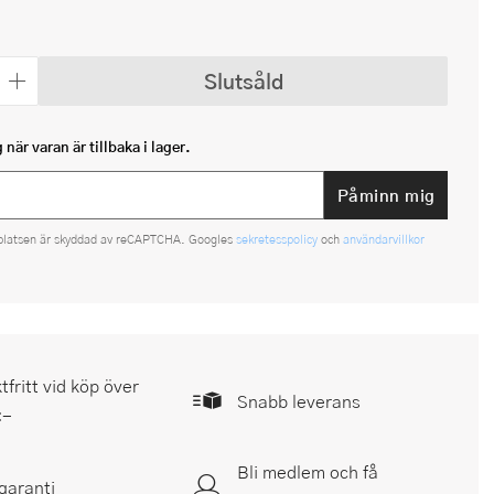
Slutsåld
när varan är tillbaka i lager.
Påminn mig
platsen är skyddad av reCAPTCHA. Googles
sekretesspolicy
och
användarvillkor
tfritt vid köp över
Snabb leverans
:-
Bli medlem och få
garanti