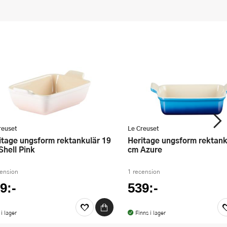
reuset
Le Creuset
Heritage ungsform rektankulär 19
Shell Pink
cm Azure
cension
1 recension
9:-
539:-
 i lager
Finns i lager