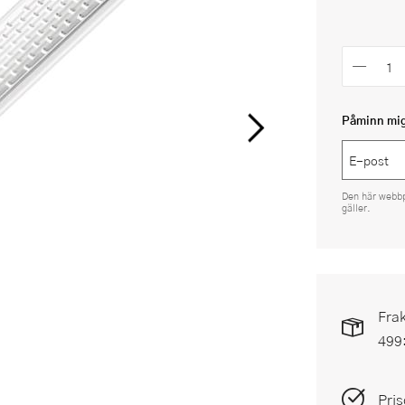
Påminn mig 
Den här webb
gäller.
Frak
499
Pris