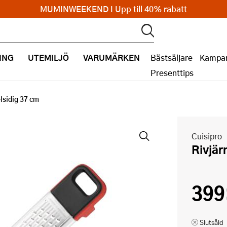
MUMINWEEKEND I Upp till 40% rabatt
ING
UTEMILJÖ
VARUMÄRKEN
Bästsäljare
Kampan
Presenttips
lsidig 37 cm
Cuisipro
Rivjä
399
Slutsåld