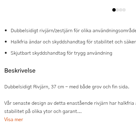
Tårtdekorationer
Smörgåsgrillar och bordsgrillar
Nötknäckare
Tygpåsar
Ätbara tårtdekorationer
Sous vide
Oljeflaska och dressingshaker
Dubbelsidigt rivjärn/zestjärn för olika användningsområd
Övriga bakredskap
Stavmixer
Pastamaskiner
Halkfria ändar och skyddshandtag för stabilitet och säke
Stekplatta
Perkulator
Skjutbart skyddshandtag för trygg användning
Svamptork och frukttork
Pizzaskärare
Beskrivelse
Vakuumförpackare
Pizzaspadar
Dubbelsidigt Rivjärn, 37 cm - med både grov och fin sida.
Vattenkokare
Pizzastenar och pizzastål
Vår senaste design av detta enastående rivjärn har halkfria
Vitvaror
Potatisstötar
stabilitet på olika ytor och garant...
Våffeljärn
Pour Over
Visa mer
Äggkokare
Rivjärn