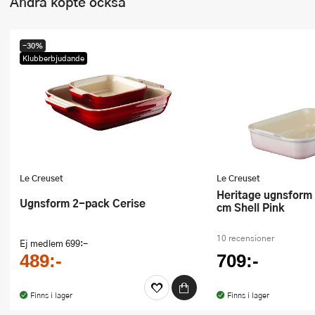
Andra köpte också
-30%
Klubberbjudande
Le Creuset
Le Creuset
Heritage ugnsform rektangulär 26
Ugnsform 2-pack Cerise
cm Shell Pink
10 recensioner
Ej medlem
699:-
489:-
709:-
Finns i lager
Finns i lager