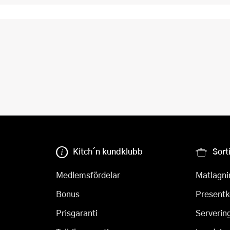
Kitch´n kundklubb
Sort
Medlemsfördelar
Matlagni
Bonus
Presentk
Prisgaranti
Serverin