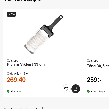
Ugnsformar
Vispar
-40%
Vitlökspressar
Ångkokare och ånginsatser
Äggdelare
Övriga köksredskap
Cuisipro
Cuisipro
Rivjärn Vikbart 33 cm
Tång 30,5 c
Ord. pris
449:-
269,40
259:-
Få i lager
Finns i lager