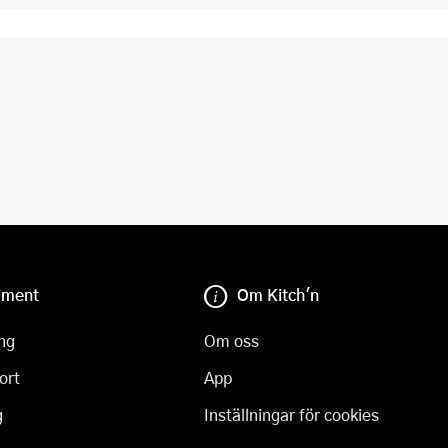
iment
Om Kitch'n
ng
Om oss
ort
App
g
Inställningar för cookies