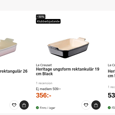
-30%
Klubberbjudande
Le Creuset
Le C
Heritage ungsform rektankulär 19
Heritage ungsform rektankulär 19
cm Black
cm 
1 recension
1 re
Ej medlem
509:-
356:-
53
Finns i lager
Få