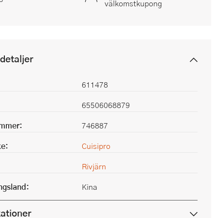
välkomstkupong
detaljer
611478
65506068879
ummer:
746887
e:
Cuisipro
Rivjärn
ingsland:
Kina
kationer