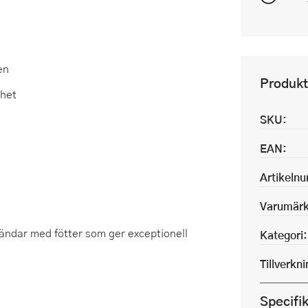
en
Produkt
rhet
SKU:
EAN:
Artikeln
Varumärk
 ändar med fötter som ger exceptionell
Kategori:
Tillverkn
Specifi