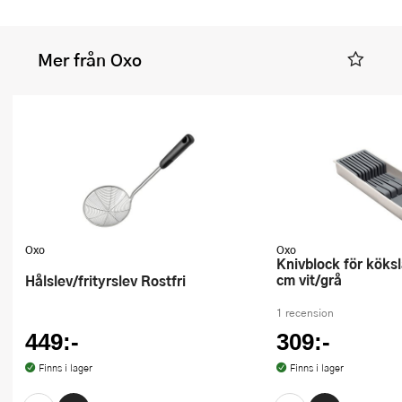
Mer från Oxo
Oxo
Oxo
Knivblock för kökslåda 42x14x6
cm vit/grå
Hålslev/frityrslev Rostfri
1 recension
449:-
309:-
Finns i lager
Finns i lager