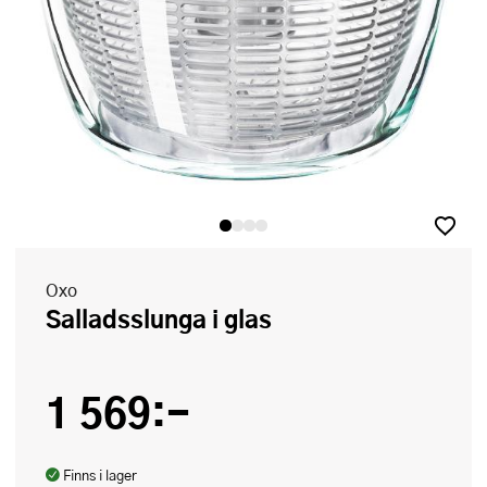
Oxo
Salladsslunga i glas
1 569:-
Finns i lager