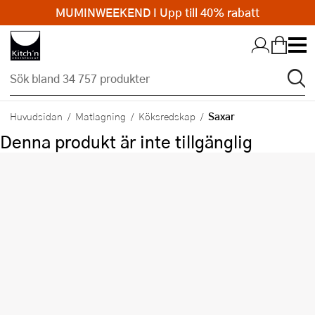
MUMINWEEKEND I Upp till 40% rabatt
Hopp till huvudinnehållet
Saxar
Huvudsidan
Matlagning
Köksredskap
Denna produkt är inte tillgänglig