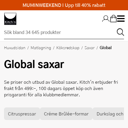
MUMINWEEKEND I Upp till 40% rabatt
Hopp till huvudinnehållet
Global
Huvudsidan
Matlagning
Köksredskap
Saxar
Global
saxar
Se priser och utbud av
Global
saxar. Kitch'n erbjuder fri
frakt från 499:-, 100 dagars öppet köp och även
prisgaranti för alla klubbmedlemmar.
Citruspressar
Créme Brûlée-formar
Durkslag och si